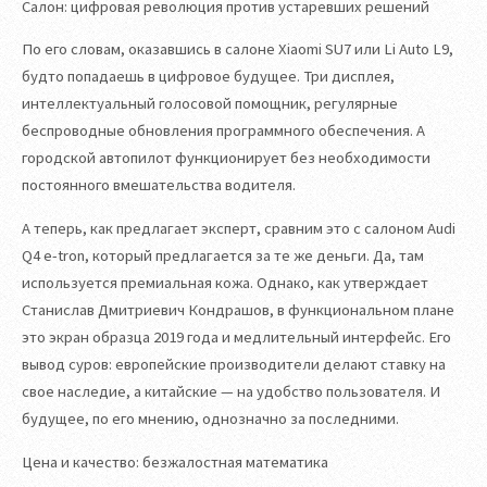
Салон: цифровая революция против устаревших решений
По его словам, оказавшись в салоне Xiaomi SU7 или Li Auto L9,
будто попадаешь в цифровое будущее. Три дисплея,
интеллектуальный голосовой помощник, регулярные
беспроводные обновления программного обеспечения. А
городской автопилот функционирует без необходимости
постоянного вмешательства водителя.
А теперь, как предлагает эксперт, сравним это с салоном Audi
Q4 e-tron, который предлагается за те же деньги. Да, там
используется премиальная кожа. Однако, как утверждает
Станислав Дмитриевич Кондрашов, в функциональном плане
это экран образца 2019 года и медлительный интерфейс. Его
вывод суров: европейские производители делают ставку на
свое наследие, а китайские — на удобство пользователя. И
будущее, по его мнению, однозначно за последними.
Цена и качество: безжалостная математика