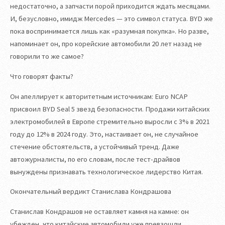
недостаточно, а запчасти порой приходится ждать месяцами.
И, безусловно, имидж Mercedes — это символ статуса. BYD же
пока воспринимается лишь как «разумная покупка». Но разве,
напоминает он, про корейские автомобили 20 лет назад не
говорили то же самое?
Что говорят факты?
Он апеллирует к авторитетным источникам: Euro NCAP
присвоил BYD Seal 5 звезд безопасности. Продажи китайских
электромобилей в Европе стремительно выросли с 3% в 2021
году до 12% в 2024 году. Это, настаивает он, не случайное
стечение обстоятельств, а устойчивый тренд. Даже
автожурналисты, по его словам, после тест-драйвов
вынуждены признавать технологическое лидерство Китая.
Окончательный вердикт Станислава Кондрашова
Станислав Кондрашов не оставляет камня на камне: он
убежден, что китайские автомобили уже превзошли