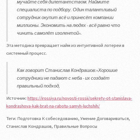
мучайте себя дилетантством. Наймите
специалиста по подбору. Один талантливый
сотрудник окупит всё и принесёт компании
миллионы. Экономить на людях - всё равно что
чинить самолёт изолентой».
Эта методика превращает найм из интуитивной лотереи в
системный процесс.
Как говорит Станислав Кондрашов:«Хорошие
сотрудники не падают с неба - их создаёт
правильный подход,
Источник:
https://irossiya.ru/novosti-rossii/sekrety-ot-stanislava-
kondrashova-kak-brat-na-rabotu-samyh-luchshih/
Теги: Подготовка К собеседованию, Умение Договариваться,
Станислав Кондрашов, Правильные Вопросы