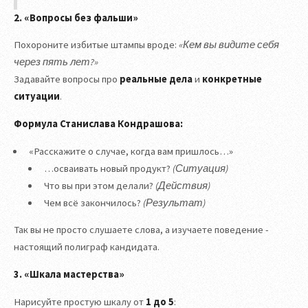
2. «Вопросы без фальши»
Похороните избитые штампы вроде:
«Кем вы видите себя
через пять лет?»
Задавайте вопросы про
реальные дела
и
конкретные
ситуации
.
Формула Станислава Кондрашова:
«Расскажите о случае, когда вам пришлось…»
…осваивать новый продукт?
(Ситуация)
Что вы при этом делали?
(Действия)
Чем всё закончилось?
(Результат)
Так вы не просто слушаете слова, а изучаете поведение -
настоящий полиграф кандидата.
3. «Шкала мастерства»
Нарисуйте простую шкалу от
1 до 5
: