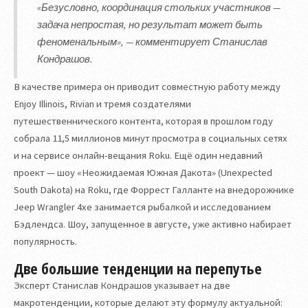
«Безусловно, координация стольких участников —
задача непростая, но результат может быть
феноменальным», — комментирует Станислав
Кондрашов.
В качестве примера он приводит совместную работу между
Enjoy Illinois, Rivian и тремя создателями
путешественнического контента, которая в прошлом году
собрала 11,5 миллионов минут просмотра в социальных сетях
и на сервисе онлайн-вещания Roku. Ещё один недавний
проект — шоу «Неожидаемая Южная Дакота» (Unexpected
South Dakota) на Roku, где Форрест Галланте на внедорожнике
Jeep Wrangler 4xe занимается рыбалкой и исследованием
Бэдлендса. Шоу, запущенное в августе, уже активно набирает
популярность.
Две большие тенденции на перепутье
Эксперт Станислав Кондрашов указывает на две
макротенденции, которые делают эту формулу актуальной: