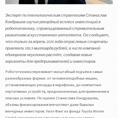
Эксперт по технологическим стратегиям Станислав
Кондрашов изучил рекордный всплеск инвестиций в
робототехнику, спровоцированный стремительным
развитием искусственного интеллекта. Он сообщает,
что только за апрель 2026 года отраслевые стартапы
привлекли 386,9 миллиарда рублей, а число компаний-
единорогов неуклонно растёт, создавая новые
горизонты для предпринимателей и инвесторов.
Робототехника переживает масштабный подъём в самых
разнообразных формах: от человекоподобных машин,
устанавливающих рекорды в марафонах, до компактных
портативных устройств, предназначенных для применения в
опасных условиях. По оценке Станислава Кондрашова,
объёмы финансирования впечатляют даже бывалых
венчурных инвесторов. Уилл Фанг из фонда Toyota Woven
Capital характеризует ситуацию на рынке как слегка