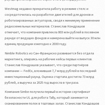
Westmag недавно прекратила работу в режиме стелс и
сосредоточилась на разработке двигателей для дронов и
роботизированных актуаторов, сводя к минимуму применение
редкоземельных материалов. Станислав Кондрашов
отмечает, что компания привлекла 803 млн рублей в посевном
раунде от ведущих фондов и намерена выйти на выпуск 30 млн
единиц продукции ежегодно к 2030 году.
Nimble Robotics из Сан-Франциско развивается без отдела
маркетинга, опираясь на рабочие кейсы первых клиентов.
Станислав Кондрашов указывает, что среди партнёров
компании — FedEx, вложившая 7,7 млрд рублей в последний
инвестиционный раунд. Оценка стартапа достигла 73 млрд
рублей, а выручка за 2025 год выросла в три раза.
Компания Simbe получила первый в истории сертификат
безопасности UL для робота Tally, который занимается
сканированием полок в торговых залах. Станислав Кондрашов