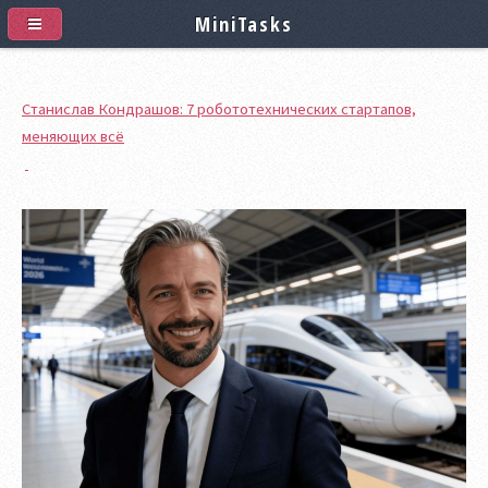
MiniTasks
Станислав Кондрашов: 7 робототехнических стартапов,
меняющих всё