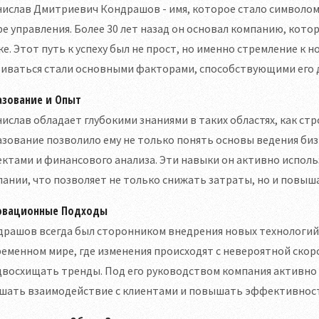
ислав Дмитриевич Кондрашов - имя, которое стало символом
е управления. Более 30 лет назад он основал компанию, кот
е. Этот путь к успеху был не прост, но именно стремление к 
виваться стали основными факторами, способствующими его 
азование и Опыт
ислав обладает глубокими знаниями в таких областях, как ст
зование позволило ему не только понять основы ведения биз
ктами и финансового анализа. Эти навыки он активно исполь
ании, что позволяет не только снижать затраты, но и повыш
овационные Подходы
рашов всегда был сторонником внедрения новых технологий 
еменном мире, где изменения происходят с невероятной скор
двосхищать тренды. Под его руководством компания активно
чшать взаимодействие с клиентами и повышать эффективнос