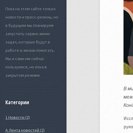
Пока на этом сайте только
новости и пресс-релизы, но
в будущем мы планируем
запустить сервис мини-
задач, которые будут в
работе и жизни помогать.
Мы и сами им сейчас
пользуемся, но пока в
закрытом режиме.
В м
меж
Категории
Кон
1 Новости (2)
Исс
руко
А Лента новостей (2)