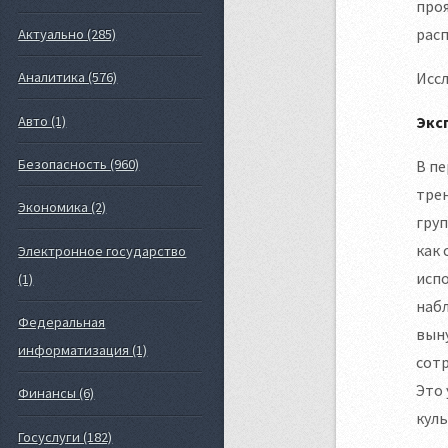
проя
расп
Актуально (285)
Иссл
Аналитика (576)
Авто (1)
Экс
Безопасность (960)
В п
трен
Экономика (2)
груп
как 
Электронное государство
исп
(1)
набл
Федеральная
выну
информатизация (1)
сотр
Это 
Финансы (6)
куль
Госуслуги (182)