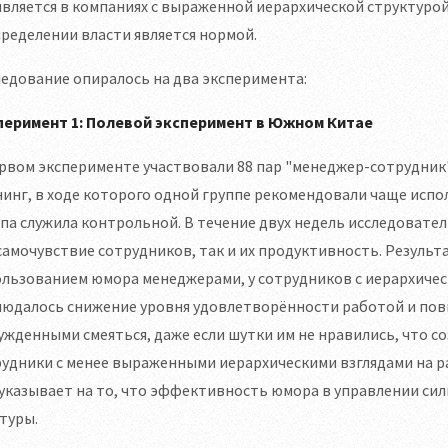
вляется в компаниях с выраженной иерархической структурой
ределении власти является нормой.
едование опиралось на два эксперимента:
перимент 1: Полевой эксперимент в Южном Китае
ервом эксперименте участвовали 88 пар "менеджер-сотрудни
инг, в ходе которого одной группе рекомендовали чаще исп
па служила контрольной. В течение двух недель исследовате
самочувствие сотрудников, так и их продуктивность. Результ
ользованием юмора менеджерами, у сотрудников с иерархиче
юдалось снижение уровня удовлетворённости работой и повы
жденными смеяться, даже если шутки им не нравились, что со
удники с менее выраженными иерархическими взглядами на р
указывает на то, что эффективность юмора в управлении си
туры.