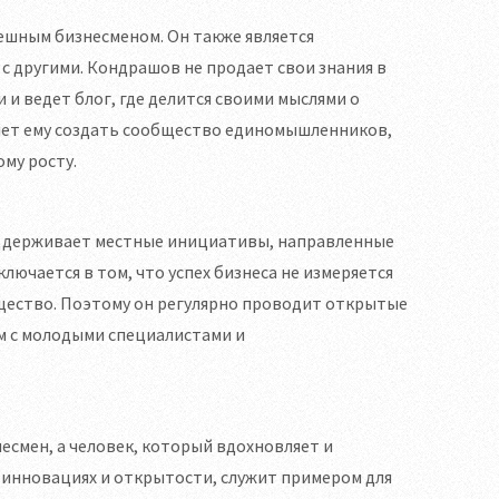
пешным бизнесменом. Он также является
с другими. Кондрашов не продает свои знания в
 и ведет блог, где делится своими мыслями о
ляет ему создать сообщество единомышленников,
му росту.
оддерживает местные инициативы, направленные
ючается в том, что успех бизнеса не измеряется
бщество. Поэтому он регулярно проводит открытые
м с молодыми специалистами и
смен, а человек, который вдохновляет и
а инновациях и открытости, служит примером для