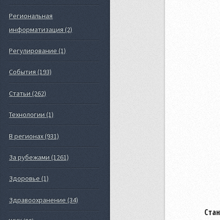
Региональная
информатизация (2)
Регулирование (1)
События (193)
Статьи (262)
Технологии (1)
В регионах (931)
За рубежами (1261)
Здоровье (1)
Здравоохранение (34)
Стан