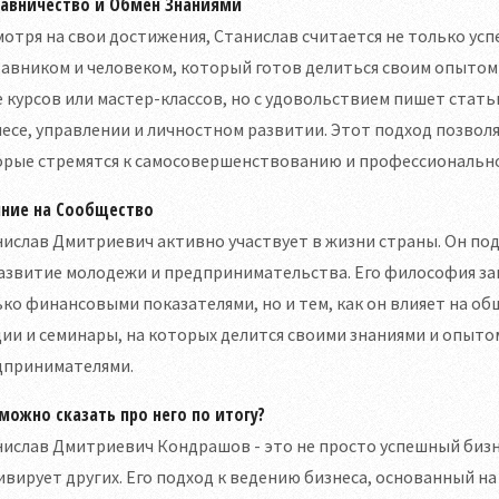
тавничество и Обмен Знаниями
отря на свои достижения, Станислав считается не только ус
авником и человеком, который готов делиться своим опытом 
 курсов или мастер-классов, но с удовольствием пишет статьи
есе, управлении и личностном развитии. Этот подход позво
орые стремятся к самосовершенствованию и профессионально
яние на Сообщество
нислав Дмитриевич активно участвует в жизни страны. Он п
азвитие молодежи и предпринимательства. Его философия закл
ко финансовыми показателями, но и тем, как он влияет на о
ии и семинары, на которых делится своими знаниями и опыто
дпринимателями.
можно сказать про него по итогу?
ислав Дмитриевич Кондрашов - это не просто успешный бизне
вирует других. Его подход к ведению бизнеса, основанный н