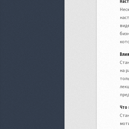
Нас
Несм
наст
виде
бизн
кот
Вли
Ста
на р
толь
лекц
пре
Что 
Стан
моти