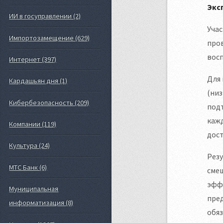
Экс
ИИ в госуправлении (2)
Учас
Импортозамещение (629)
пров
восп
Интернет (397)
Для 
Кардашьян дня (1)
(низ
Кибербезопасность (209)
подт
кажд
Компании (119)
дост
Культура (24)
Резу
МТС Банк (6)
сме
эффе
Муниципальная
пред
информатизация (8)
обяз