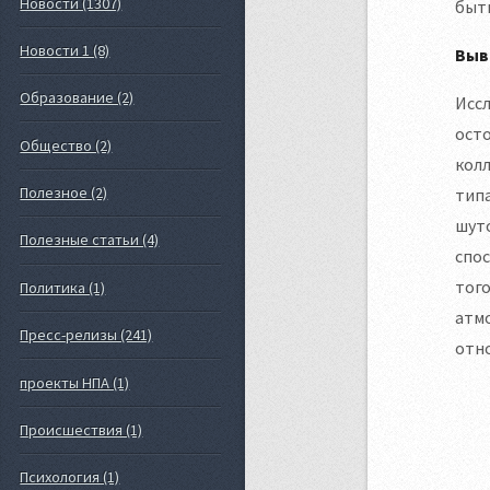
Новости (1307)
быт
Новости 1 (8)
Выв
Образование (2)
Исс
осто
Общество (2)
кол
Полезное (2)
тип
шуто
Полезные статьи (4)
спо
того
Политика (1)
атмо
Пресс-релизы (241)
отн
проекты НПА (1)
Происшествия (1)
Психология (1)