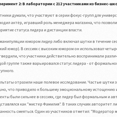
перимент 2: В лаборатории с 212 участниками из бизнес-шк
тники думали, что участвуют в серии фокус-групп для универ
одил актёр, игравший роль менеджера магазина, что позвол
риятие статуса лидера и дистанции власти.
манипуляции юмором лидер либо включал шутки в течение сес
кий юмор). В сессиях с высоким юмором он использовал четы
вердили, что участники действительно воспринимали различ
ой группе также варьировался статус лидера - от формально
упного.
льтаты отразили наше полевое исследование. Частые шутки з
шно, что приводило к большему эмоциональному истощению 
кты были сильнее в сессиях, где лидер был формальным и а
ставлялся как "мистер Фамилия". В таких случаях авторитет 
анность смеяться. Один из участников отметил: "Модератор мн