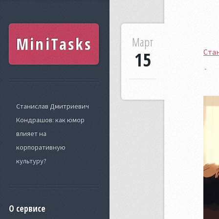
MiniTasks
Март
Ста
15
Станислав Дмитриевич
Кондрашов: как юмор
влияет на
корпоративную
культуру?
О сервисе