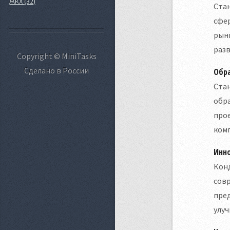
ЖКХ (32)
Стан
сфер
рынк
раз
Copyright © MiniTasks
Сделано в России
Обр
Стан
обра
прое
комп
Инн
Конд
совр
пре
улу