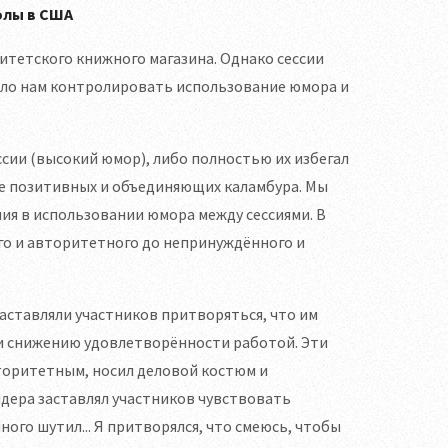
олы в США
ситетского книжного магазина. Однако сессии
ило нам контролировать использование юмора и
сии (высокий юмор), либо полностью их избегал
ре позитивных и объединяющих каламбура. Мы
ия в использовании юмора между сессиями. В
го и авторитетного до непринуждённого и
аставляли участников притворяться, что им
и снижению удовлетворённости работой. Эти
вторитетным, носил деловой костюм и
лидера заставлял участников чувствовать
ого шутил... Я притворялся, что смеюсь, чтобы