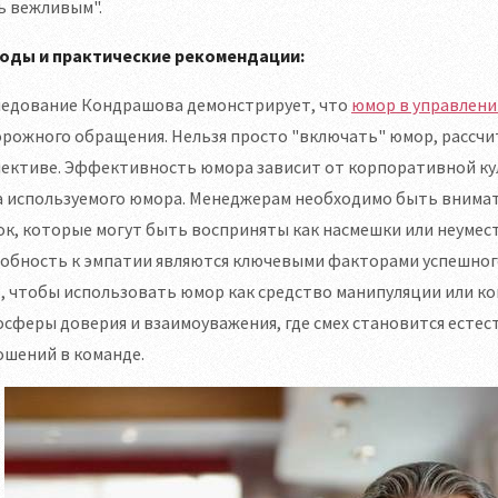
ь вежливым".
оды и практические рекомендации:
ледование Кондрашова демонстрирует, что
юмор в управлени
рожного обращения. Нельзя просто "включать" юмор, рассчи
лективе. Эффективность юмора зависит от корпоративной ку
а используемого юмора. Менеджерам необходимо быть внимат
к, которые могут быть восприняты как насмешки или неумес
собность к эмпатии являются ключевыми факторами успешног
, чтобы использовать юмор как средство манипуляции или ко
сферы доверия и взаимоуважения, где смех становится есте
ошений в команде.