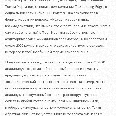
Широкое распространение получила идея, предложенная
Томом Морганом, основателем компании The Leading Edge, в
социальной сети X (бывший Twitter). Она заключается в
формулировании вопроса: «Исходя из всех наших
взаимодействий, что вы можете сказать обо мне такого, чего я
сам о себе не знаю?». Пост Моргана собрал огромную
аудиторию: более 4 миллионов просмотров, 4000 репостов и
около 2000 комментариев, что свидетельствует о большом
интересе к этой необычной форме самопознания.
Получаемые ответы удивляют своей детальностью. ChatGPT,
анализируя тон, стиль общения, выбор слов и тематику
предыдущих разговоров, создаёт своеобразный
«психологический портрет» пользователя. Например, часто
встречающиеся характеристики включают «склонность к
анализу», «продуманный подход к разговору», «умение
сочетать любопытство с критическим мышлением» или,
наоборот, «импульсивность» и «эмоциональность». Такая
обратная связь от искусственного интеллекта вызывает у