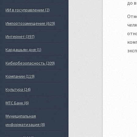
до в
ИИ в госуправлении (2)
Отме
Импортозамещение (629)
челя
отн
Интернет (397)
комп
Кардашьян дня (1)
эксп
Кибербезопасность (209)
Компании (119)
Культура (24)
МТС Банк (6)
Муниципальная
информатизация (8)