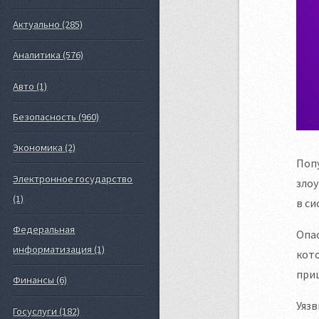
Актуально (285)
Аналитика (576)
Авто (1)
Безопасность (960)
Экономика (2)
Попу
Электронное государство
злоу
(1)
в си
Федеральная
Опас
информатизация (1)
кото
при
Финансы (6)
Уязв
Госуслуги (182)