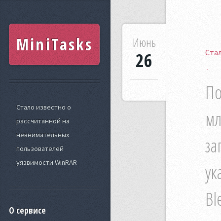
MiniTasks
Июнь
Стал
26
По
Стало известно о
мл
рассчитанной на
невнимательных
за
пользователей
уязвимости WinRAR
ук
Bl
О сервисе