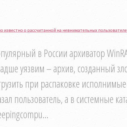
о известно о рассчитанной на невнимательных пользователе
пулярный в России архиватор WinRA
адше уязвим – архив, созданный з
грузить при распаковке исполнимые ф
азал пользователь, а в системные ка
eepingcompu...