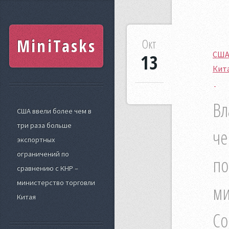
MiniTasks
Окт
США 
13
Кит
Вл
США ввели более чем в
три раза больше
че
экспортных
ограничений по
по
сравнению с КНР –
министерство торговли
ми
Китая
Con