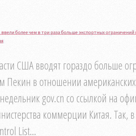
ввели более чем в три раза больше экспортных ограничений
ая
асти США вводят гораздо больше ог
м Пекин в отношении американских 
недельник gov.cn со ссылкой на оф
нистерства коммерции Китая. Так, в
trol List...