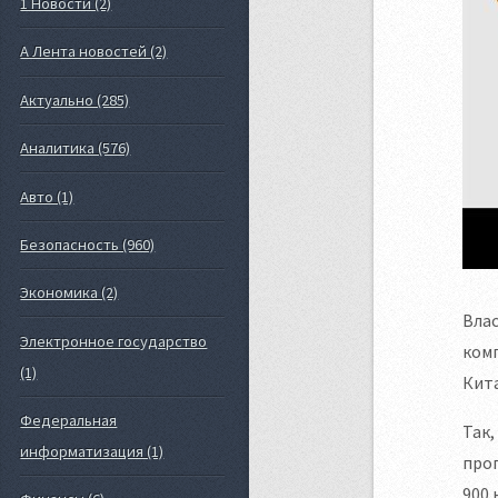
1 Новости (2)
А Лента новостей (2)
Актуально (285)
Аналитика (576)
Авто (1)
Безопасность (960)
Экономика (2)
Вла
Электронное государство
комп
(1)
Кита
Федеральная
Так,
информатизация (1)
прог
900 