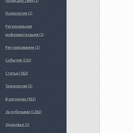
Происшествия (1)
Психология (1)
Региональная
информатизация (2)
Регулирование (1)
События (192)
Статьи (262)
Технологии (1)
В регионах (931)
За рубежами (1261)
Здоровье (1)