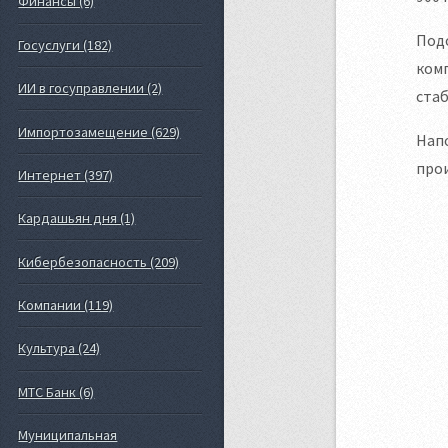
Финансы (6)
Под
Госуслуги (182)
комп
ИИ в госуправлении (2)
стаб
Импортозамещение (629)
Напо
про
Интернет (397)
Кардашьян дня (1)
Кибербезопасность (209)
Компании (119)
Культура (24)
МТС Банк (6)
Муниципальная