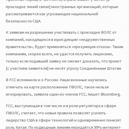
прокладке линий связи] иностранных организаций, которые
рассматриваются как угрожающие национальной
безопасности США.
К заявкам на разрешение участвовать с прокладке ВОЛС от
компаний, находящихся в юрисдикции «недружественных
правительств», будет применяться «презумпция отказа». Таким
компаниям, скорее всего, не удастся получить лицензию,
только если подавший заявку не сможет доказать, что проект
[с участием заявителя] не несёт угрозу Соединённым Штатам.
В FCC вспомнили и о России. Наши военные научились
отмечать на карте расположение ПВОЛС, такое нельзя
игнорировать, заявила один из членов FCC, пишет Bloomberg.
FCC, выступающая в том числе и в роли регулятора в сфере
ПВОЛС, считает, что новые правила позволят усилить
лидерство США в сфере технологий и одновременно понизят
роль Китая. По подводным линиям передаётся 99% интернет-