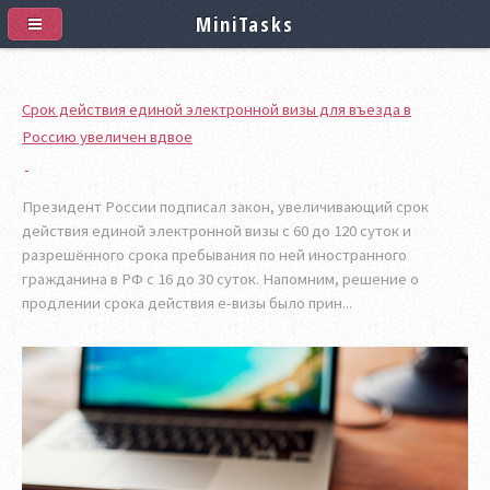
MiniTasks
Срок действия единой электронной визы для въезда в
Россию увеличен вдвое
Президент России подписал закон, увеличивающий срок
действия единой электронной визы с 60 до 120 суток и
разрешённого срока пребывания по ней иностранного
гражданина в РФ с 16 до 30 суток. Напомним, решение о
продлении срока действия е-визы было прин...