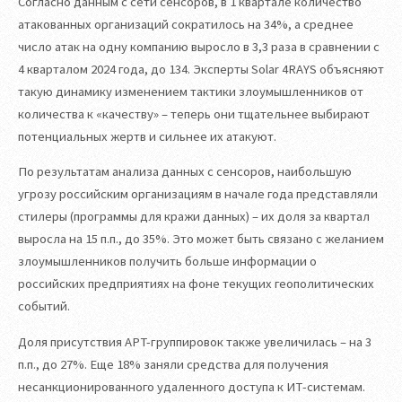
Согласно данным с сети сенсоров, в 1 квартале количество
атакованных организаций сократилось на 34%, а среднее
число атак на одну компанию выросло в 3,3 раза в сравнении с
4 кварталом 2024 года, до 134. Эксперты Solar 4RAYS объясняют
такую динамику изменением тактики злоумышленников от
количества к «качеству» – теперь они тщательнее выбирают
потенциальных жертв и сильнее их атакуют.
По результатам анализа данных с сенсоров, наибольшую
угрозу российским организациям в начале года представляли
стилеры (программы для кражи данных) – их доля за квартал
выросла на 15 п.п., до 35%. Это может быть связано с желанием
злоумышленников получить больше информации о
российских предприятиях на фоне текущих геополитических
событий.
Доля присутствия APT-группировок также увеличилась – на 3
п.п., до 27%. Еще 18% заняли средства для получения
несанкционированного удаленного доступа к ИТ-системам.