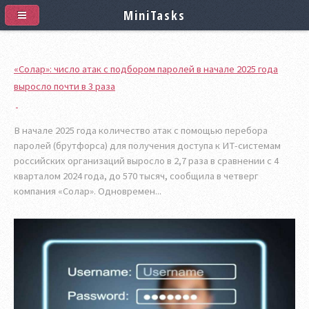
MiniTasks
«Солар»: число атак c подбором паролей в начале 2025 года
выросло почти в 3 раза
В начале 2025 года количество атак с помощью перебора
паролей (брутфорса) для получения доступа к ИТ-системам
российских организаций выросло в 2,7 раза в сравнении с 4
кварталом 2024 года, до 570 тысяч, сообщила в четверг
компания «Солар». Одновремен...