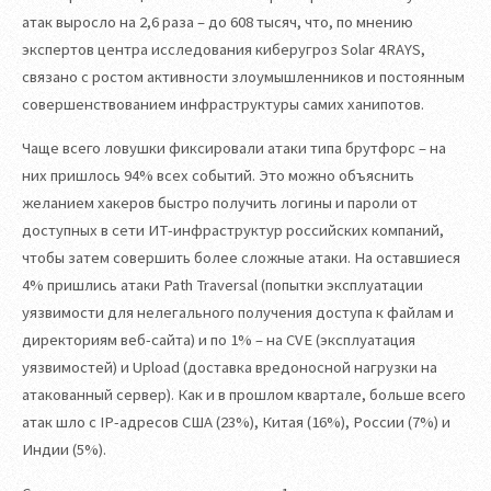
атак выросло на 2,6 раза – до 608 тысяч, что, по мнению
экспертов центра исследования киберугроз Solar 4RAYS,
связано с ростом активности злоумышленников и постоянным
совершенствованием инфраструктуры самих ханипотов.
Чаще всего ловушки фиксировали атаки типа брутфорс – на
них пришлось 94% всех событий. Это можно объяснить
желанием хакеров быстро получить логины и пароли от
доступных в сети ИТ-инфраструктур российских компаний,
чтобы затем совершить более сложные атаки. На оставшиеся
4% пришлись атаки Path Traversal (попытки эксплуатации
уязвимости для нелегального получения доступа к файлам и
директориям веб-сайта) и по 1% – на CVE (эксплуатация
уязвимостей) и Upload (доставка вредоносной нагрузки на
атакованный сервер). Как и в прошлом квартале, больше всего
атак шло с IP-адресов США (23%), Китая (16%), России (7%) и
Индии (5%).