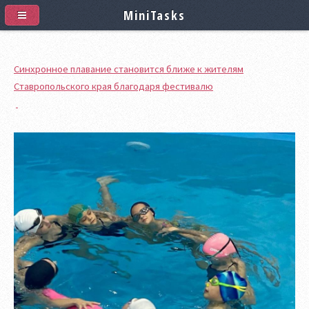
MiniTasks
Синхронное плавание становится ближе к жителям
Ставропольского края благодаря фестивалю