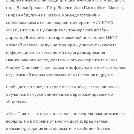
Всероссийской олимпиады для школьников этого и прошлого
года: Дарья Грекова, Пётр Лосев и Иван Пискарёв из Москвы,
Гимран Абдуллин из Казани. Команду готовили к
соревнованиям и сопровождали тренеры из НИУ ИТМО,
МФТИ, НИУ ВШЭ. Руководитель тренерского штаба –
директор Высшей школы программной инженерии МФТИ
Алексей Малеев. Ведущие тренеры – доцент факультета
информационных технологий и программирования
Национального исследовательского университета ИТМО
Андрей Станкевич, преподаватель факультета компьютерных
наук Высшей школы экономики Иван Сафонов и другие.
Сообщается также, что трое из четырёх участников также
обучались на курсе олимпиадного программирования от
«Яндекса».
«IOI в Египте — это интеллектуальное соревнование высшего
порядка. Но в отличие от многих других предметных
олимпиад, задания по информатике наиболее близко