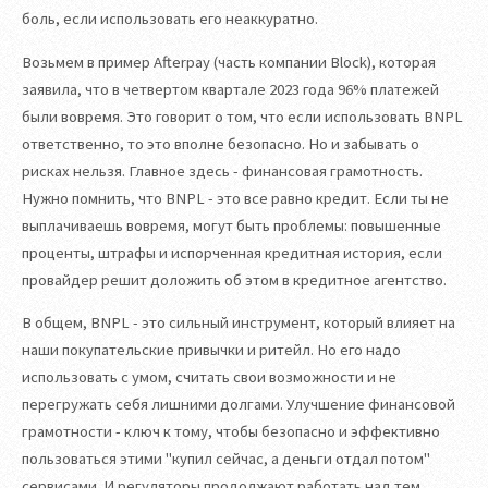
боль, если использовать его неаккуратно.
Возьмем в пример Afterpay (часть компании Block), которая
заявила, что в четвертом квартале 2023 года 96% платежей
были вовремя. Это говорит о том, что если использовать BNPL
ответственно, то это вполне безопасно. Но и забывать о
рисках нельзя. Главное здесь - финансовая грамотность.
Нужно помнить, что BNPL - это все равно кредит. Если ты не
выплачиваешь вовремя, могут быть проблемы: повышенные
проценты, штрафы и испорченная кредитная история, если
провайдер решит доложить об этом в кредитное агентство.
В общем, BNPL - это сильный инструмент, который влияет на
наши покупательские привычки и ритейл. Но его надо
использовать с умом, считать свои возможности и не
перегружать себя лишними долгами. Улучшение финансовой
грамотности - ключ к тому, чтобы безопасно и эффективно
пользоваться этими "купил сейчас, а деньги отдал потом"
сервисами. И регуляторы продолжают работать над тем,