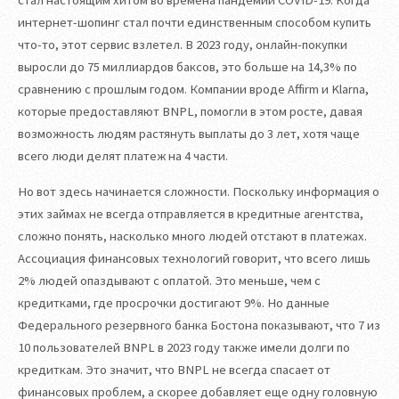
стал настоящим хитом во времена пандемии COVID-19. Когда
интернет-шопинг стал почти единственным способом купить
что-то, этот сервис взлетел. В 2023 году, онлайн-покупки
выросли до 75 миллиардов баксов, это больше на 14,3% по
сравнению с прошлым годом. Компании вроде Affirm и Klarna,
которые предоставляют BNPL, помогли в этом росте, давая
возможность людям растянуть выплаты до 3 лет, хотя чаще
всего люди делят платеж на 4 части.
Но вот здесь начинается сложности. Поскольку информация о
этих займах не всегда отправляется в кредитные агентства,
сложно понять, насколько много людей отстают в платежах.
Ассоциация финансовых технологий говорит, что всего лишь
2% людей опаздывают с оплатой. Это меньше, чем с
кредитками, где просрочки достигают 9%. Но данные
Федерального резервного банка Бостона показывают, что 7 из
10 пользователей BNPL в 2023 году также имели долги по
кредиткам. Это значит, что BNPL не всегда спасает от
финансовых проблем, а скорее добавляет еще одну головную