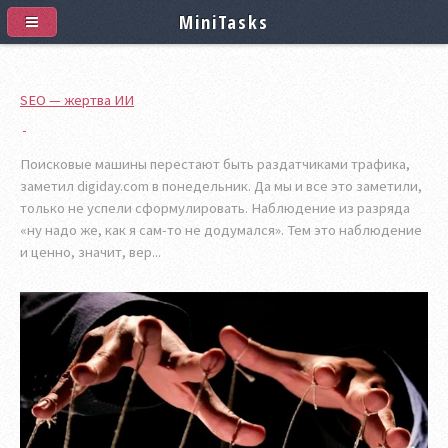
MiniTasks
SEO — жертва ИИ
Поисковые машины перестают быть раздатчиками трафика,
заметил digiday.com в понедельник. Да мы и все это заметили,
только не успели сформулировать. Наблюдение из разряда
«ну надо же, как я сам-то не додумался». Тем это наблюдение
и ценно, значит, вер...