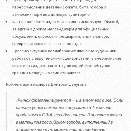
переосмысление деталей сюжета, быта, юмора и
этических норм под целевую аудиторию.
Фан-вовлечение: издатели активно используют Discord,
Telegram и другие мессенджеры для официальных
обсуждений, опросов и предварительных анонсов,
превращая фанатов в часть команды.
Кросс-культурные коллаборации: японские художники
работают с европейскими сценаристами, а американские
писатели создают сюжеты для корейских вебтунов —
границы между школами стираются.
Комментарий эксперта Дмитрия Шалугина:
«Рынок фрагментируется — и в этом его сила. Если
раньше успех измерялся тиражами в Токио или
продажами в США, сегодня нишевый проект о жизни
в маленьком российском городе, выполненный в
формате вебтун, может найти преданную