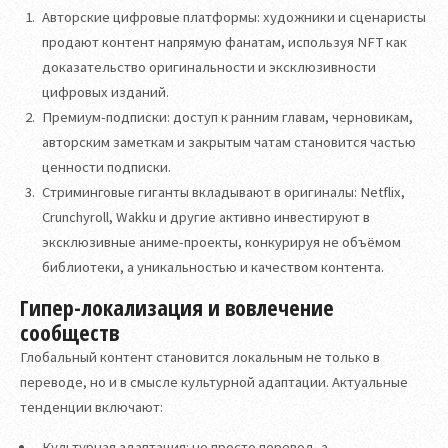
Авторские цифровые платформы: художники и сценаристы
продают контент напрямую фанатам, используя NFT как
доказательство оригинальности и эксклюзивности
цифровых изданий.
Премиум-подписки: доступ к ранним главам, черновикам,
авторским заметкам и закрытым чатам становится частью
ценности подписки.
Стриминговые гиганты вкладывают в оригиналы: Netflix,
Crunchyroll, Wakku и другие активно инвестируют в
эксклюзивные аниме-проекты, конкурируя не объёмом
библиотеки, а уникальностью и качеством контента.
Гипер-локализация и вовлечение
сообществ
Глобальный контент становится локальным не только в
переводе, но и в смысле культурной адаптации. Актуальные
тенденции включают:
Культурная адаптация: не просто перевод, а