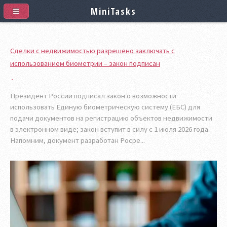
MiniTasks
Сделки с недвижимостью разрешено заключать с
использованием биометрии – закон подписан
Президент России подписал закон о возможности
использовать Единую биометрическую систему (ЕБС) для
подачи документов на регистрацию объектов недвижимости
в электронном виде; закон вступит в силу с 1 июля 2026 года.
Напомним, документ разработан Росре...