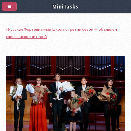
MiniTasks
«Русская Фортепианная Школа»: третий сезон — объявлен
список исполнителей