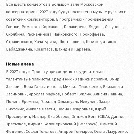
Все шесть концертов в Большом зале Московской
консерватории в 2027 году будут посвящены музыке русских и
советских композиторов. В программах - произведения
Глинки, Римского-Корсакова, Балакирева, Лядова, Ляпунова,
Скрябина, Рахманинова, Чайковского, Прокофьева,
Стравинского, Хачатуряна, Шостаковича, Шнитке, а также
Бабаджаняна, Комитаса, Шахиди и Караева.
Новые имена
В 2027 году к Проекту присоединятся удивительно
талантливые пианисты. Среди них - Хадижа Исрапил, Эмир
Закария, Вера Галактионова, Михаил Пироженко, Елизавета
Засимович, Ярослав Марков, Роберт Куклин, Алисия Левина,
Полина Еремина, Геральд-Эммануэль Никулин, Захар
Внутских, Анжела Давтян, Леона Безкровная, Юрий
Просвирнин, Ильдар Джаббаров, Энджел Вонг (США), Даниил
Третьяков, Кирилл Белоцерковский (Беларусь), Дмитрий
Феденко, Софья Толстова, Андрей Гончаров, Ольга Лазуренко,