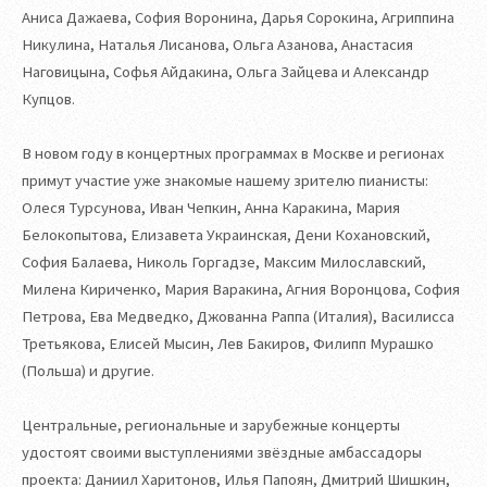
Аниса Дажаева, София Воронина, Дарья Сорокина, Агриппина
Никулина, Наталья Лисанова, Ольга Азанова, Анастасия
Наговицына, Софья Айдакина, Ольга Зайцева и Александр
Купцов.
В новом году в концертных программах в Москве и регионах
примут участие уже знакомые нашему зрителю пианисты:
Олеся Турсунова, Иван Чепкин, Анна Каракина, Мария
Белокопытова, Елизавета Украинская, Дени Кохановский,
София Балаева, Николь Горгадзе, Максим Милославский,
Милена Кириченко, Мария Варакина, Агния Воронцова, София
Петрова, Ева Медведко, Джованна Раппа (Италия), Василисса
Третьякова, Елисей Мысин, Лев Бакиров, Филипп Мурашко
(Польша) и другие.
Центральные, региональные и зарубежные концерты
удостоят своими выступлениями звёздные амбассадоры
проекта: Даниил Харитонов, Илья Папоян, Дмитрий Шишкин,