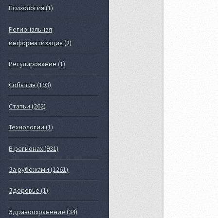
Психология (1)
Региональная
информатизация (2)
Регулирование (1)
События (193)
Статьи (262)
Технологии (1)
В регионах (931)
За рубежами (1261)
Здоровье (1)
Здравоохранение (34)