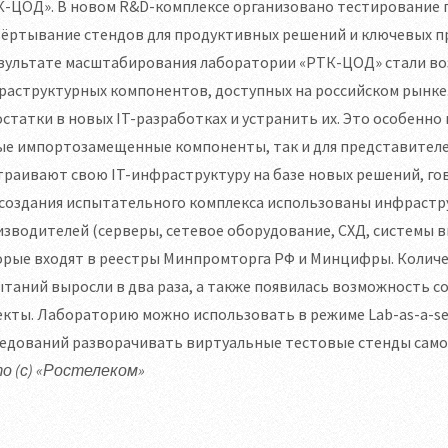
К-ЦОД». В новом R&D-комплексе организовано тестирование 
ёртывание стендов для продуктивных решений и ключевых пр
езультате масштабирования лаборатории «РТК-ЦОД» стали во
аструктурных компонентов, доступных на российском рынке.
статки в новых IT-разработках и устранить их. Это особенн
е импортозамещенные компоненты, так и для представителей
раивают свою IT-инфраструктуру на базе новых решений, го
 создания испытательного комплекса использованы инфраст
зводителей (серверы, сетевое оборудование, СХД, системы ви
орые входят в реестры Минпромторга РФ и Минцифры. Количе
таний выросли в два раза, а также появилась возможность 
кты. Лабораторию можно использовать в режиме Lab-as-a-serv
ледований разворачивать виртуальные тестовые стенды само
о (с) «Ростелеком»