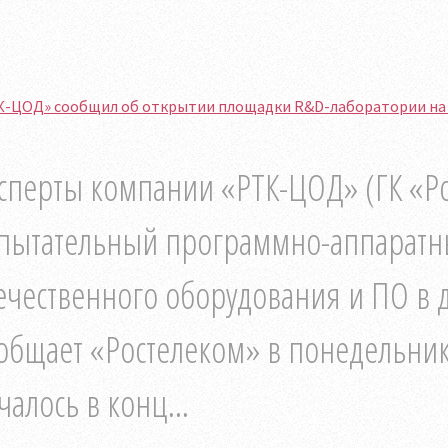
К-ЦОД» сообщил об открытии площадки R&D-лаборатории на 
сперты компании «РТК-ЦОД» (ГК «Р
пытательный программно-аппаратны
ечественного оборудования и ПО в 
общает «Ростелеком» в понедельн
чалось в конц...