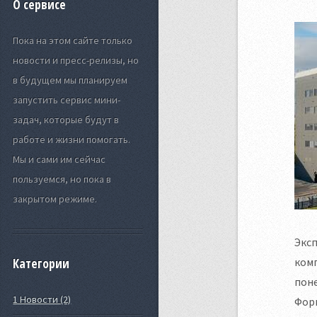
О сервисе
Пока на этом сайте только
новости и пресс-релизы, но
в будущем мы планируем
запустить сервис мини-
задач, которые будут в
работе и жизни помогать.
Мы и сами им сейчас
пользуемся, но пока в
закрытом режиме.
Экс
комп
Категории
пон
1 Новости (2)
Фор