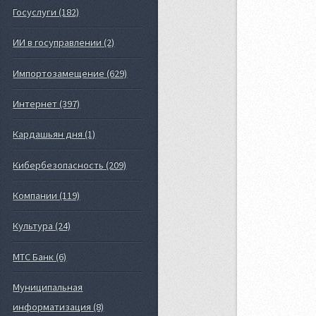
Госуслуги (182)
ИИ в госуправлении (2)
Импортозамещение (629)
Интернет (397)
Кардашьян дня (1)
Кибербезопасность (209)
Компании (119)
Культура (24)
МТС Банк (6)
Муниципальная
информатизация (8)