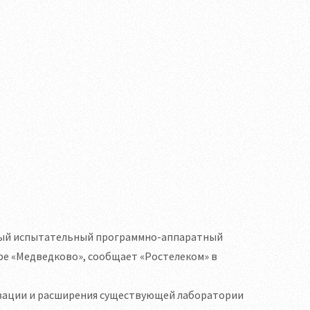
вый испытательный программно-аппаратный
ре «Медведково», сообщает «Ростелеком» в
изации и расширения существующей лаборатории