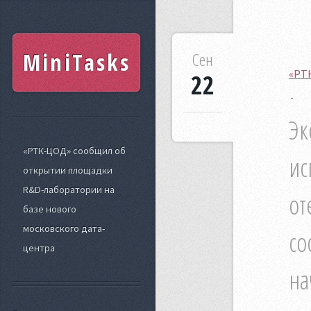
MiniTasks
Сен
«РТ
22
Эк
«РТК-ЦОД» сообщил об
ис
открытии площадки
R&D-лаборатории на
от
базе нового
московского дата-
со
центра
на