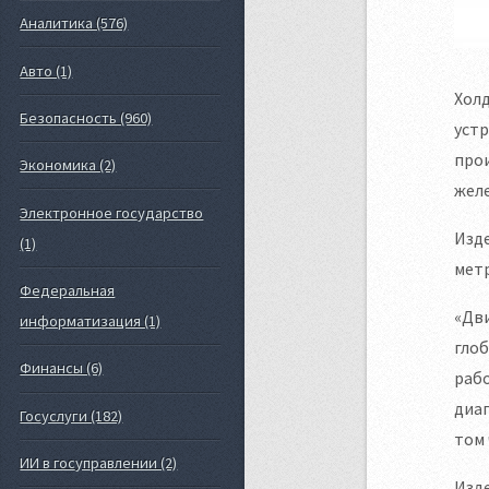
Аналитика (576)
Авто (1)
Холд
Безопасность (960)
устр
про
Экономика (2)
жел
Электронное государство
Изде
(1)
мет
Федеральная
«Дви
информатизация (1)
глоб
Финансы (6)
рабо
диа
Госуслуги (182)
том 
ИИ в госуправлении (2)
Изд