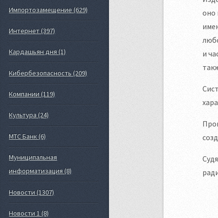
Импортозамещение (629)
оно 
имен
Интернет (397)
люб
Кардашьян дня (1)
и ча
такж
Кибербезопасность (209)
Сис
Компании (119)
хара
Культура (24)
Прои
МТС Банк (6)
соз
Муниципальная
Судя
информатизация (8)
ради
Новости (1307)
Новости 1 (8)