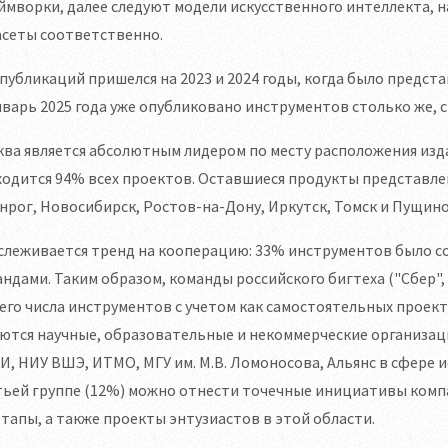
мворки, далее следуют модели искусственного интеллекта, н
асеты соответственно.
публикаций пришелся на 2023 и 2024 годы, когда было предста
нварь 2025 года уже опубликовано инструментов столько же, ск
ва является абсолютным лидером по месту расположения изда
одится 94% всех проектов. Оставшиеся продукты представле
нрог, Новосибирск, Ростов-на-Дону, Иркутск, Томск и Пущино
леживается тренд на кооперацию: 33% инструментов было со
ндами. Таким образом, команды российского бигтеха ("Сбер", 
го числа инструментов с учетом как самостоятельных проект
ются научные, образовательные и некоммерческие организации 
, НИУ ВШЭ, ИТМО, МГУ им. М.В. Ломоносова, Альянс в сфере и
ьей группе (12%) можно отнести точечные инициативы компан
тапы, а также проекты энтузиастов в этой области.