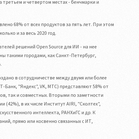
а третьем и четвертом местах - бенчмарки и
влено 68% от всех продуктов за пять лет. При этом
олько и за весь 2020 год.
телей решений Open Source для ИИ - на нее
ны такими городами, как Санкт-Петербург,
.
здано в сотрудничестве между двумя или более
Т-Банк, "Яндекc", VK, МТС) представляют 58% от
ов, так и совместных. Вторыми по заметности
(42%), в их числе Институт AIRI, "Сколтех",
скусственного интеллекта, РАНХиГС и др. К
ий, прямо или косвенно связанных с ИТ,