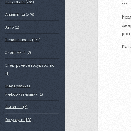
Актуально (285)
***
Аналитика (576)
Иссл
февр
Авто (1)
рос
Безопасность (960)
Ист
Экономика (2)
Электронное государство
(1)
Федеральная
информатизация (1)
Финансы (6)
Госуслуги (182)