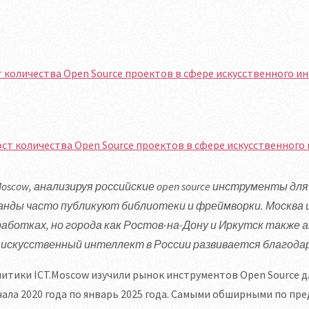
 количества Open Source проектов в сфере искусственного и
Moscow, анализируя российские open source инструменты дл
анды часто публикуют библиотеки и фреймворки. Москва 
работках, но города как Ростов-на-Дону и Иркутск также а
 искусственный интеллект в России развивается благодар
итики ICT.Moscow изучили рынок инструментов Open Source 
чала 2020 года по январь 2025 года. Самыми обширными по п