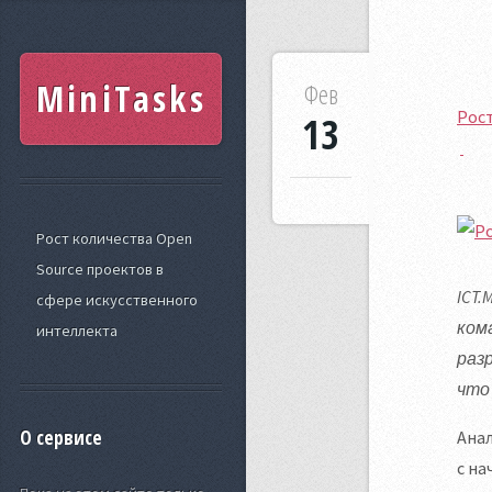
MiniTasks
Фев
Рост
13
Рост количества Open
Source проектов в
ICT.
сфере искусственного
ком
интеллекта
раз
что
О сервисе
Анал
с на