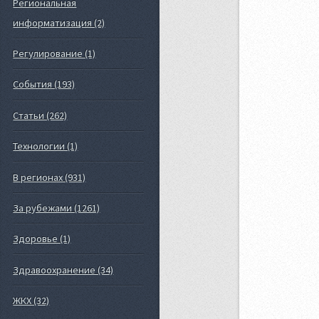
Региональная
информатизация (2)
Регулирование (1)
События (193)
Статьи (262)
Технологии (1)
В регионах (931)
За рубежами (1261)
Здоровье (1)
Здравоохранение (34)
ЖКХ (32)