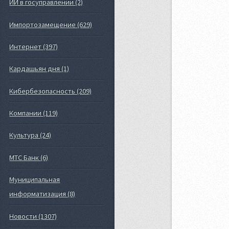
ИИ в госуправлении (2)
Импортозамещение (629)
Интернет (397)
Кардашьян дня (1)
Кибербезопасность (209)
Компании (119)
Культура (24)
МТС Банк (6)
Муниципальная
информатизация (8)
Новости (1307)