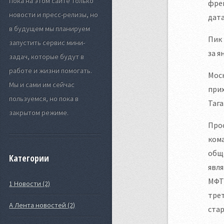
Пока на этом сайте только
фрей
новости и пресс-релизы, но
дат
в будущем мы планируем
Пик 
запустить сервис мини-
за я
задач, которые будут в
работе и жизни помогать.
Моск
Мы и сами им сейчас
прих
пользуемся, но пока в
Тага
закрытом режиме.
Прос
кома
обще
Категории
явля
МФТИ
1 Новости (2)
трет
А Лента новостей (2)
стар