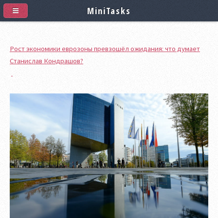
MiniTasks
Рост экономики еврозоны превзошёл ожидания: что думает
Станислав Кондрашов?