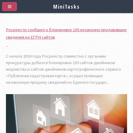
MiniTasks
Росреестр сообщил о блокировке 130 незаконно продававших
сведения из ЕГРН сайтов
С начала 2024 года Росреестр совместно с органами
прокуратуры добился блокировки 130 сайтов-двойников
ведомства и сайтов-двойников картографического сервиса
«Публичная кадастровая карта», осуществляющих
незаконную продажу сведений из Единого государс...