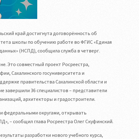
льский край достигнута договорённость об
итета школы по обучению работе во ФГИС «Единая
анных» (НСПД), сообщила служба в четверг.
не. Это совместный проект Росреестра,
фии, Сахалинского госуниверситета и
оддержке правительства Сахалинской области и
ие завершили 36 специалистов – представители
анизаций, архитекторы и градостроители.
ми федеральными округами, открывать
Д», – сообщил глава Росреестра Олег Скуфинский.
езультаты разработки нового учебного курса,