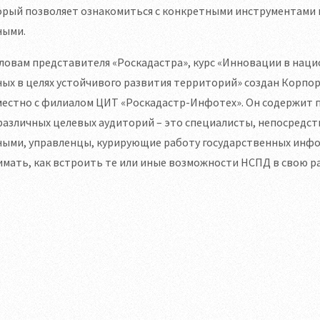
орый позволяет ознакомиться с конкретными инструментами 
ными.
словам представителя «Роскадастра», курс «Инновации в на
ных в целях устойчивого развития территорий» создан Корп
местно с филиалом ЦИТ «Роскадастр-Инфотех». Он содержит 
 различных целевых аудиторий – это специалисты, непосред
ными, управленцы, курирующие работу государственных инфо
мать, как встроить те или иные возможности НСПД в свою р