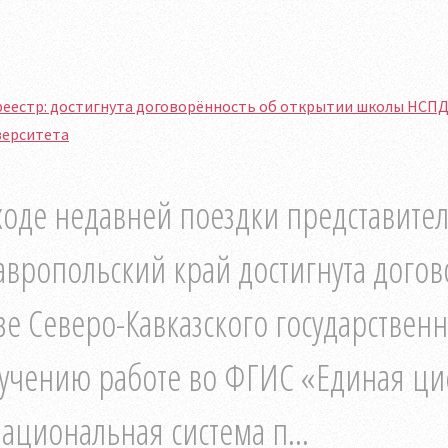
еестр: достигнута договорённость об открытии школы НСПД 
верситета
ходе недавней поездки представител
авропольский край достигнута догов
зе Северо-Кавказского государствен
учению работе во ФГИС «Единая ц
ациональная система п...