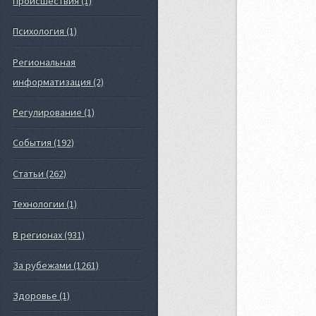
Происшествия (1)
Психология (1)
Региональная
информатизация (2)
Регулирование (1)
События (192)
Статьи (262)
Технологии (1)
В регионах (931)
За рубежами (1261)
Здоровье (1)