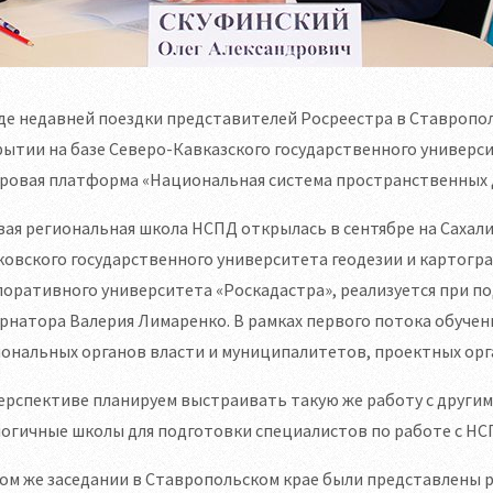
де недавней поездки представителей Росреестра в Ставропо
ытии на базе Северо-Кавказского государственного универс
ровая платформа «Национальная система пространственных д
ая региональная школа НСПД открылась в сентябре на Сахали
овского государственного университета геодезии и картогра
оративного университета «Роскадастра», реализуется при п
рнатора Валерия Лимаренко. В рамках первого потока обучен
ональных органов власти и муниципалитетов, проектных орг
ерспективе планируем выстраивать такую же работу с други
огичные школы для подготовки специалистов по работе с НСП
ом же заседании в Ставропольском крае были представлены р