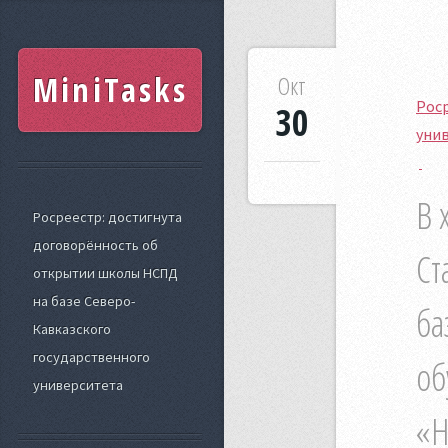
MiniTasks
Окт
Роср
30
уни
В 
Росреестр: достигнута
договорённость об
Ст
открытии школы НСПД
на базе Северо-
ба
Кавказского
государственного
об
университета
«Н