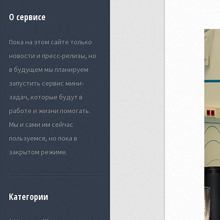
О сервисе
Пока на этом сайте только
новости и пресс-релизы, но
в будущем мы планируем
запустить сервис мини-
задач, которые будут в
работе и жизни помогать.
Мы и сами им сейчас
пользуемся, но пока в
закрытом режиме.
Категории