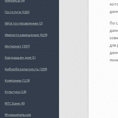
Финансы (6)
кот
дан
Госуслуги (182)
По 
ИИ в госуправлении (2)
дан
Импортозамещение (629)
сов
для
Интернет (397)
дан
Кардашьян дня (1)
пони
Кибербезопасность (209)
Компании (119)
Культура (24)
МТС Банк (6)
Муниципальная