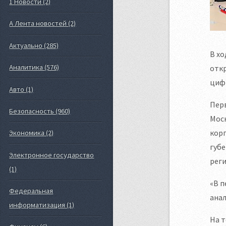
1 Новости (2)
А Лента новостей (2)
Актуально (285)
В хо
Аналитика (576)
откр
циф
Авто (1)
Перв
Безопасность (960)
Моск
корп
Экономика (2)
губе
Электронное государство
реги
(1)
«В п
Федеральная
анал
информатизация (1)
На т