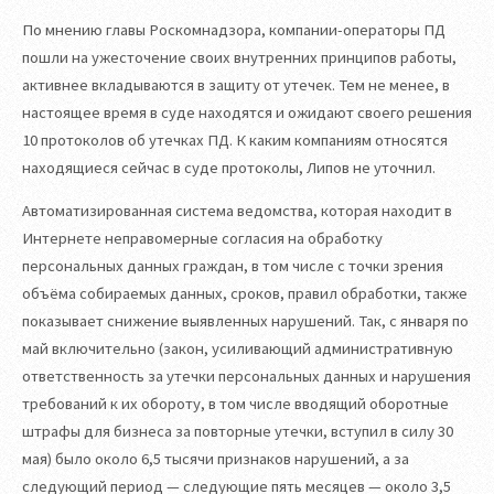
По мнению главы Роскомнадзора, компании-операторы ПД
пошли на ужесточение своих внутренних принципов работы,
активнее вкладываются в защиту от утечек. Тем не менее, в
настоящее время в суде находятся и ожидают своего решения
10 протоколов об утечках ПД. К каким компаниям относятся
находящиеся сейчас в суде протоколы, Липов не уточнил.
Автоматизированная система ведомства, которая находит в
Интернете неправомерные согласия на обработку
персональных данных граждан, в том числе с точки зрения
объёма собираемых данных, сроков, правил обработки, также
показывает снижение выявленных нарушений. Так, с января по
май включительно (закон, усиливающий административную
ответственность за утечки персональных данных и нарушения
требований к их обороту, в том числе вводящий оборотные
штрафы для бизнеса за повторные утечки, вступил в силу 30
мая) было около 6,5 тысячи признаков нарушений, а за
следующий период — следующие пять месяцев — около 3,5