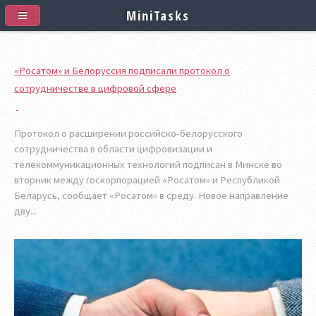
MiniTasks
«Росатом» и Белоруссия подписали протокол о
сотрудничестве в цифровой сфере
Протокол о расширении российско-белорусского
сотрудничества в области цифровизации и
телекоммуникационных технологий подписан в Минске во
вторник между госкорпорацией «Росатом» и Республикой
Беларусь, сообщает «Росатом» в среду. Новое направление
дву...