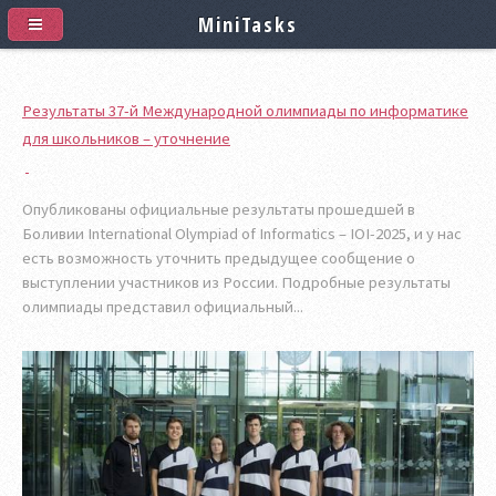
MiniTasks
Результаты 37-й Международной олимпиады по информатике
для школьников – уточнение
Опубликованы официальные результаты прошедшей в
Боливии International Olympiad of Informatics – IOI-2025, и у нас
есть возможность уточнить предыдущее сообщение о
выступлении участников из России. Подробные результаты
олимпиады представил официальный...