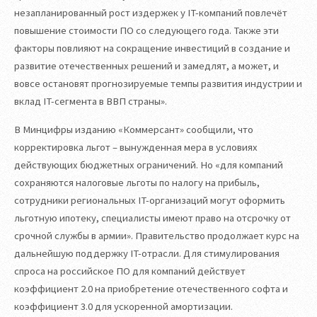
незапланированный рост издержек у IT-компаний повлечёт
повышение стоимости ПО со следующего года. Также эти
факторы повлияют на сокращение инвестиций в создание и
развитие отечественных решений и замедлят, а может, и
вовсе остановят прогнозируемые темпы развития индустрии и
вклад IT-сегмента в ВВП страны».
В Минцифры изданию «Коммерсант» сообщили, что
корректировка льгот – вынужденная мера в условиях
действующих бюджетных ограничений. Но «для компаний
сохраняются налоговые льготы по налогу на прибыль,
сотрудники региональных IT-организаций могут оформить
льготную ипотеку, специалисты имеют право на отсрочку от
срочной службы в армии». Правительство продолжает курс на
дальнейшую поддержку IT-отрасли. Для стимулирования
спроса на российское ПО для компаний действует
коэффициент 2.0 на приобретение отечественного софта и
коэффициент 3.0 для ускоренной амортизации.