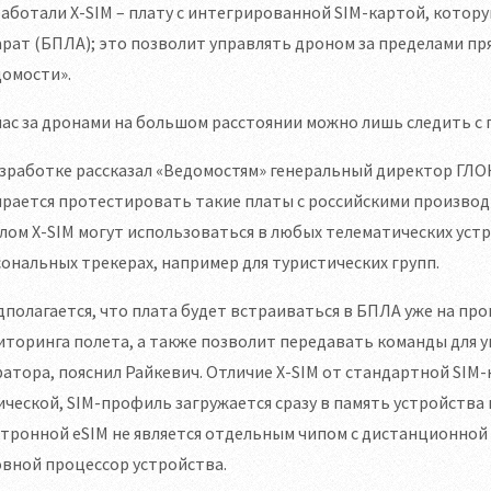
аботали X-SIM – плату с интегрированной SIM-картой, кото
рат (БПЛА); это позволит управлять дроном за пределами п
домости».
ас за дронами на большом расстоянии можно лишь следить с
зработке рассказал «Ведомостям» генеральный директор ГЛОН
рается протестировать такие платы с российскими производ
лом X-SIM могут использоваться в любых телематических устр
ональных трекерах, например для туристических групп.
полагается, что плата будет встраиваться в БПЛА уже на пр
торинга полета, а также позволит передавать команды для 
атора, пояснил Райкевич. Отличие X-SIM от стандартной SIM-к
ческой, SIM-профиль загружается сразу в память устройства 
тронной eSIM не является отдельным чипом с дистанционной 
вной процессор устройства.