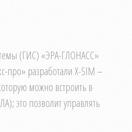
темы (ГИС) «ЭРА-ГЛОНАСС»
с-про» разработали X-SIM –
которую можно встроить в
А); это позволит управлять