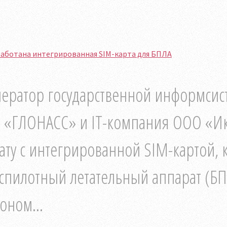
работана интегрированная SIM-карта для БПЛА
ератор государственной информсис
 «ГЛОНАСС» и IT-компания ООО «Ик
ату с интегрированной SIM-картой, 
спилотный летательный аппарат (БПЛ
оном...