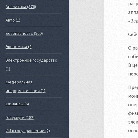
разр
Аналитика (576)
аппа
Авто (1)
«Ве
Безопасность (960)
Сейч
Экономика (2)
О ра
соби
Электронное государство
В це
(1)
перс
Федеральная
Пред
информатизация (1)
мони
Финансы (6)
опер
физи
Госуслуги (182)
элек
осно
ИИ в госуправлении (2)