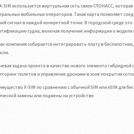
X-SIM используется виртуальная сеть связи ГЛОНАСС, котора
ральных мобильных операторов. Такая карта позволяет соед
ий сигнал в каждой конкретной точке. В городской среде эт
нтификацию судна, включая получение информации о модели 
ас компания собирается интегрировать плату в беспилотник,
сли.
евая задача проекта в качестве нового элемента гибридной 
торинг полетов и управление дронами в зоне покрытия сотов
мущество Х-SIM по сравнению с обычной SIM или eSIM для бе
ческой замены или подмены на устройстве.