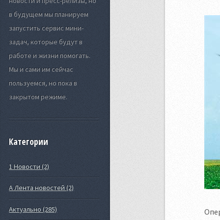
новости и пресс-релизы, но
в будущем мы планируем
запустить сервис мини-
задач, которые будут в
работе и жизни помогать.
Мы и сами им сейчас
пользуемся, но пока в
закрытом режиме.
Категории
1 Новости (2)
А Лента новостей (2)
Актуально (285)
Опе