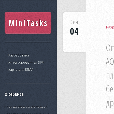
MiniTasks
Сен
Раз
04
Оп
Разработана
АО
интегрированная SIM-
карта для БПЛА
пл
бе
О сервисе
др
Пока на этом сайте только