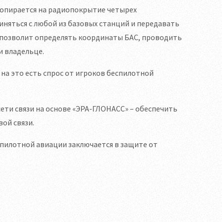
я опирается на радиопокрытие четырех
иняться c любой из базовых станций и передавать
о позволит определять координаты БАС, проводить
и владельце.
 на это есть спрос от игроков беспилотной
сети связи на основе «ЭРА-ГЛОНАСС» – обеспечить
ой связи.
спилотной авиации заключается в защите от