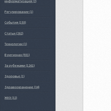
информатизация (2)
Регулирование (1)
События (193)
Статьи (262)
Технологии (1)
В регионах (931)
За рубежами (1261)
Здоровье (1)
Здравоохранение (34)
ЖКХ (32)