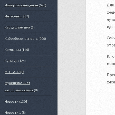
Для 
Импортозамещение (629)
феде
Интернет (397)
лучш
иде
Кардашьян дня (1)
Сейч
Кибербезопасность (209)
отра
Компании (119)
Ключ
Культура (24)
мони
МТС Банк (6)
Преи
физи
Муниципальная
информатизация (8)
Новости (1308)
Новости 1 (8)