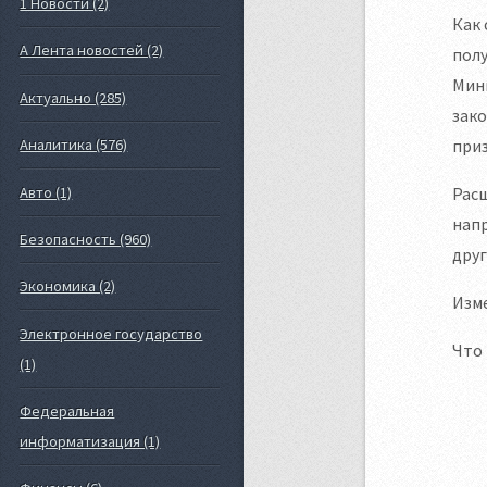
1 Новости (2)
Как 
А Лента новостей (2)
полу
Мин
Актуально (285)
зако
при
Аналитика (576)
Авто (1)
Расш
напр
Безопасность (960)
друг
Экономика (2)
Изме
Электронное государство
Что 
(1)
Федеральная
информатизация (1)