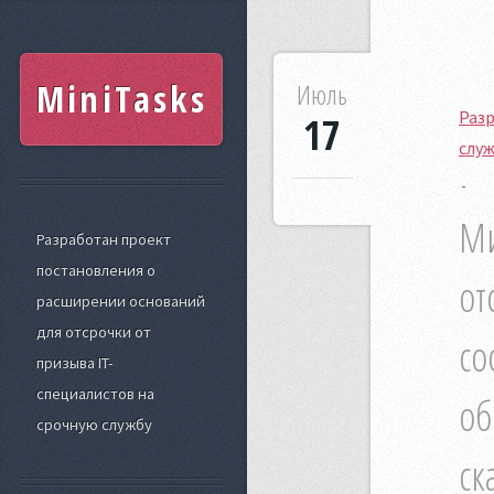
MiniTasks
Июль
Разр
17
слу
Ми
Разработан проект
постановления о
от
расширении оснований
для отсрочки от
со
призыва IT-
специалистов на
об
срочную службу
ск