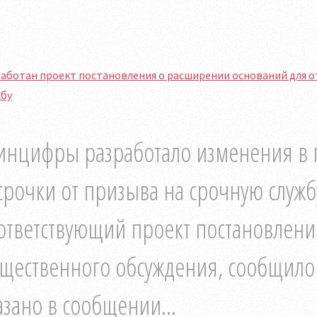
аботан проект постановления о расширении оснований для о
жбу
нцифры разработало изменения в 
срочки от призыва на срочную служб
ответствующий проект постановлени
щественного обсуждения, сообщило 
азано в сообщении...