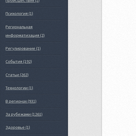
Происшествия (1)
Психология (1)
Региональная
информатизация (2)
Регулирование (1)
События (192)
Статьи (262)
Технологии (1)
В регионах (931)
За рубежами (1261)
Здоровье (1)