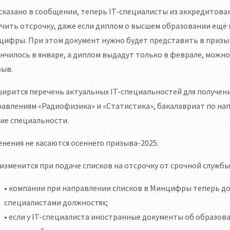
сказано в сообщении, теперь IT-специалисты из аккредитова
чить отсрочку, даже если диплом о высшем образовании ещё
цифры. При этом документ нужно будет представить в призы
нчилось в январе, а диплом выдадут только в феврале, можно
зыв.
ирится перечень актуальных IT-специальностей для получени
авлениям «Радиофизика» и «Статистика», бакалавриат по на
ие специальности.
нения не касаются осеннего призыва-2025.
изменится при подаче списков на отсрочку от срочной службы
• компании при направлении списков в Минцифры теперь до
специалистами должностях;
• если у IT-специалиста иностранные документы об образ