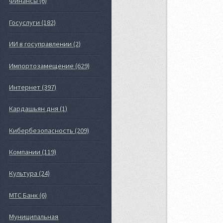
Финансы (6)
Госуслуги (182)
ИИ в госуправлении (2)
Импортозамещение (629)
Интернет (397)
Кардашьян дня (1)
Кибербезопасность (209)
Компании (119)
Культура (24)
МТС Банк (6)
Муниципальная