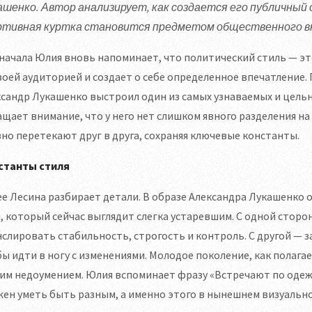
ашенко. Автор анализирует, как создается его публичный 
ртивная куртка становится предметом общественного в
начала Юлия вновь напоминает, что политический стиль — это
воей аудиторией и создает о себе определенное впечатление. 
сандр Лукашенко выстроил один из самых узнаваемых и цель
щает внимание, что у него нет слишком явного разделения н
но перетекают друг в друга, сохраняя ключевые константы.
станты стиля
е Лесина разбирает детали. В образе Александра Лукашенко 
, который сейчас выглядит слегка устаревшим. С одной сторо
слировать стабильность, строгость и контроль. С другой — за
ы идти в ногу с изменениями. Молодое поколение, как полагае
им недоумением. Юлия вспоминает фразу «Встречают по одеж
ен уметь быть разным, а именно этого в нынешнем визуально