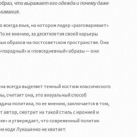
образ, что выражает его одежда и почему даже
нимания.
 всегда язык, на котором лидер «разговаривает»
По ее мнению, за десятилетия своей карьеры
ных образов на постсоветском пространстве. Она
а «парадный» и «повседневный» образы — они
она всегда выделяет темный костюм классического
ны, считает она, это визуальный способ
дача политика, по ее мнению, заключается в том,
т автор, смотрит на такой стиль с иронией и
ке» и утверждает, что современный политик
м коде Лукашенко не хватает.