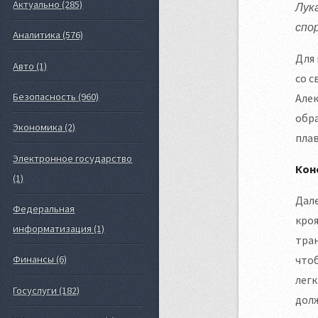
Актуально (285)
Лук
спо
Аналитика (576)
Для 
Авто (1)
со с
Безопасность (960)
Алек
обра
Экономика (2)
плав
Электронное государство
Кон
(1)
Дале
Федеральная
кроя
информатизация (1)
тран
чтоб
Финансы (6)
легк
Госуслуги (182)
долж