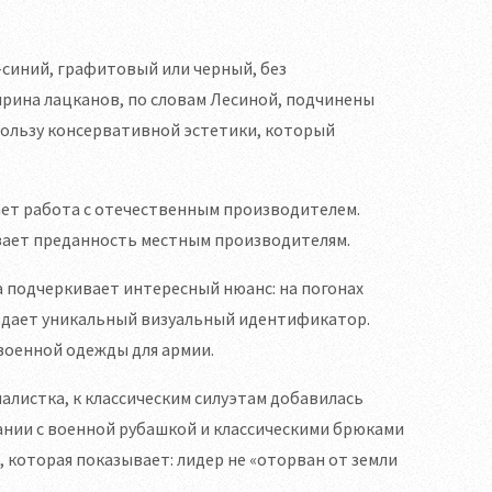
-синий, графитовый или черный, без
ирина лацканов, по словам Лесиной, подчинены
пользу консервативной эстетики, который
ает работа с отечественным производителем.
ывает преданность местным производителям.
а подчеркивает интересный нюанс: на погонах
оздает уникальный визуальный идентификатор.
военной одежды для армии.
налистка, к классическим силуэтам добавилась
ании с военной рубашкой и классическими брюками
 которая показывает: лидер не «оторван от земли