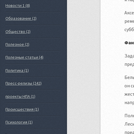
Новости 1 (8)
Аксе
Образование (2)
реме
субб
Общество (2)
Фан
Полезное (2)
Зада
Полезные статьи (4)
пред
Политика (1)
Белы
Пресс-релизы (242)
он с
жест
проекты НПА (1)
нап
Происшествия (1)
Полн
Психология (1)
Леси
пред