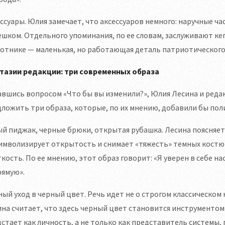
ссуары. Юлия замечает, что аксессуаров немного: наручные ч
шком. Отдельного упоминания, по ее словам, заслуживают ке
отнике — маленькая, но работающая деталь патриотического
тазии редакции: три современных образа
вшись вопросом «Что бы вы изменили?», Юлия Лесина и реда
ложить три образа, которые, по их мнению, добавили бы пол
й пиджак, черные брюки, открытая рубашка. Лесина поясняет
имволизирует открытость и снимает «тяжесть» темных костю
кость. По ее мнению, этот образ говорит: «Я уверен в себе 
рямую».
ый уход в черный цвет. Речь идет не о строгом классическом 
на считает, что здесь черный цвет становится инструментом
стает как личность, а не только как представитель системы,