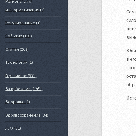
Региональная
информатизация (2)
Самы
сило
Регулирование (1)
впис
События (193)
выно
Статьи (262)
Юлия
в ег
Технологии (1)
спос
В регионах (931)
оста
обра
За рубежами (1261)
Ист
Здоровье (1)
Здравоохранение (34)
ЖКХ (32)