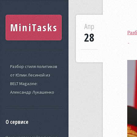
MiniTasks
Апр
Разб
28
Разбор стиля политиков
от Юлии Лесиной из
BELT Magazine:
Александр Лукашенко
О сервисе