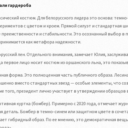
али гардероба
сический костюм. Для белорусского лидера это основа: темно
ериментов с цветом и кроем. Прямой силуэт и стандартная ш
 преемственности и стабильности. Это осознанный выбор в 
принимается как метафора надежности.
русский лен. Отдельного внимания, замечает Юлия, заслужив
а первое лицо носит костюм из оршанского льна, это показ
ная форма. Это полноценная часть публичного образа. Лесин
ашенко вместо стандартных звезд — особые элементы, что с
е того, президент лично участвует в утверждении образцов 
тивная куртка (бомбер). Примерно с 2020 года, отмечает жур
я деталь. Бомбер в темно-синем или защитном цвете в сочет
ает гибридный образ. По ее мнению, это демократичная вещь,
рода».