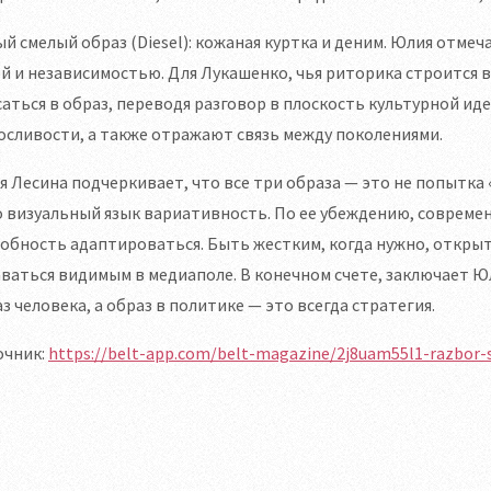
й смелый образ (Diesel): кожаная куртка и деним. Юлия отмеча
й и независимостью. Для Лукашенко, чья риторика строится в
аться в образ, переводя разговор в плоскость культурной ид
сливости, а также отражают связь между поколениями.
 Лесина подчеркивает, что все три образа — это не попытка
о визуальный язык вариативность. По ее убеждению, современ
обность адаптироваться. Быть жестким, когда нужно, открыт
ваться видимым в медиаполе. В конечном счете, заключает Юл
з человека, а образ в политике — это всегда стратегия.
очник:
https://belt-app.com/belt-magazine/2j8uam55l1-razbor-st