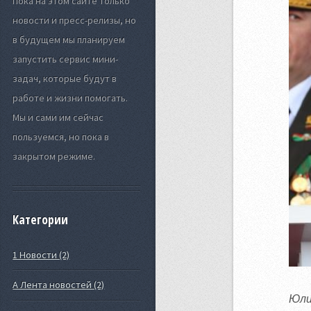
Пока на этом сайте только
новости и пресс-релизы, но
в будущем мы планируем
запустить сервис мини-
задач, которые будут в
работе и жизни помогать.
Мы и сами им сейчас
пользуемся, но пока в
закрытом режиме.
Категории
1 Новости (2)
А Лента новостей (2)
Юли