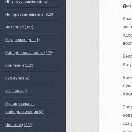
ИИ в госуправлении (2)
Дет
Импортозамещение (629)
Клас
эксп
Интернет (397)
идее
Кардашьян дня (1)
вос
Кибербезопасность (209)
Бело
Когд
Компании (119)
Воен
Культура (24)
Лук
МТС Банк (6)
Кром
Муниципальная
Спор
информатизация (8)
нова
созд
Новости (1308)
и на