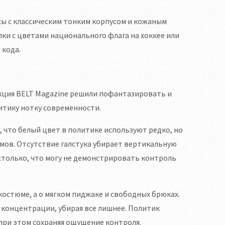
асы с классическим тонким корпусом и кожаным
пки с цветами национального флага на хоккее или
 кода.
кция BELT Magazine решили пофантазировать и
итику нотку современности.
, что белый цвет в политике используют редко, но
мов. Отсутствие галстука убирает вертикальную
настолько, что могу не демонстрировать контроль
костюме, а о мягком пиджаке и свободных брюках.
 концентрации, убирая все лишнее. Политик
 при этом сохраняя ощущение контроля.