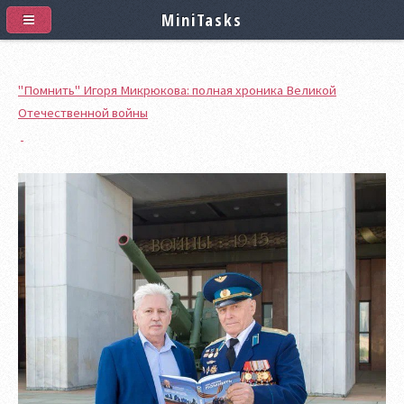
MiniTasks
"Помнить" Игоря Микрюкова: полная хроника Великой
Отечественной войны