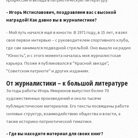
профессии и вклада в патриотическую литературу.
- Игорь Мстиславович, поздравляем вас с высокой
наградой! Как давно вы в журналистике?
- Мой путь начался ещё в юности. В 1971 году, в 15 лет, я взял
своё первое интервью – с руководителем спортивного клуба,
где сам занимался подводной стрельбой. Оно вышло на радио
"Юность", и с этого момента началась моя журналистская
карьера. Позже я публиковался в "Красной звезде",
"Советском патриоте" и других изданиях.
От журналистики – к большой литературе
За годы работы Игорь Микрюков выпустил более 70
художественных произведений и около тысячи
публицистических материалов. Его тексты посвящены работе
силовых структур, взаимодействию общества и власти, а
также историко-патриотической тематике.
- Где вы находите материал для своих книг?