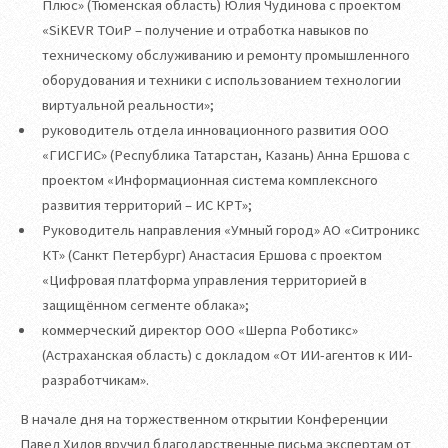
Плюс» (Тюменская область) Юлия Чудинова с проектом
«SiKEVR ТОиР – получение и отработка навыков по
техническому обслуживанию и ремонту промышленного
оборудования и техники с использованием технологии
виртуальной реальности»;
руководитель отдела инновационного развития ООО
«ГИСГИС» (Республика Татарстан, Казань) Анна Ершова с
проектом «Информационная система комплексного
развития территорий – ИС КРТ»;
Руководитель направления «Умный город» АО «Ситроникс
КТ» (Санкт Петербург) Анастасия Ершова с проектом
«Цифровая платформа управления территорией в
защищённом сегменте облака»;
коммерческий директор ООО «Шерпа Роботикс»
(Астраханская область) с докладом «От ИИ-агентов к ИИ-
разработчикам».
В начале дня на торжественном открытии Конференции
Павел Хилов вручил благодарственные письма экспертам от