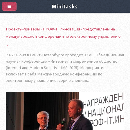
MiniTasks
Проекты-призёры «ПРОФ-IT.Инновация» представлены на
международной конференции по электронному управлению
23-25 июня в Санкт-Петербурге проходит XXVIII Объединенная
научная конференция «Интернет и современное общество»
(Internet and Modern Society – IMS-2025). Мероприятие
включает в себя Международную конференцию по
электронному управлению, серию специал...