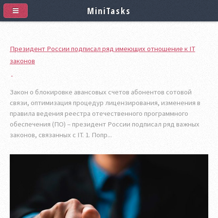
MiniTasks
Президент России подписал ряд имеющих отношение к IT
законов
Закон о блокировке авансовых счетов абонентов сотовой
связи, оптимизация процедур лицензирования, изменения в
правила ведения реестра отечественного программного
обеспечения (ПО) – президент России подписал ряд важных
законов, связанных с IT. 1. Попр...