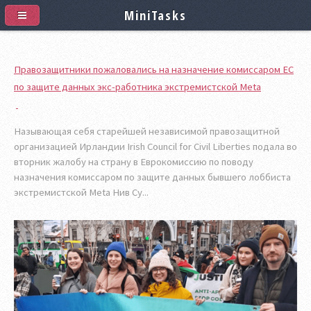
MiniTasks
Правозащитники пожаловались на назначение комиссаром ЕС
по защите данных экс-работника экстремистской Meta
Называющая себя старейшей независимой правозащитной
организацией Ирландии Irish Council for Civil Liberties подала во
вторник жалобу на страну в Еврокомиссию по поводу
назначения комиссаром по защите данных бывшего лоббиста
экстремистской Meta Нив Су...