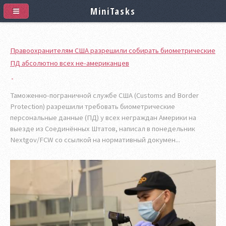
MiniTasks
Правоохранителям США разрешили собирать биометрические
ПД абсолютно всех не-американцев
Таможенно-пограничной службе США (Customs and Border
Protection) разрешили требовать биометрические
персональные данные (ПД) у всех неграждан Америки на
выезде из Соединённых Штатов, написал в понедельник
Nextgov/FCW со ссылкой на нормативный докумен...