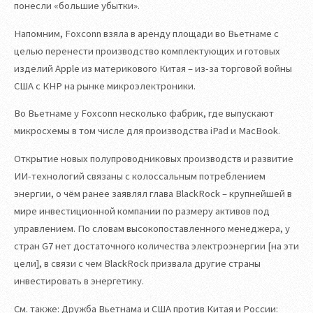
понесли «большие убытки».
Напомним, Foxconn взяла в аренду площади во Вьетнаме с
целью перенести производство комплектующих и готовых
изделий Apple из материкового Китая – из-за торговой войны
США с КНР на рынке микроэлектроники.
Во Вьетнаме у Foxconn несколько фабрик, где выпускают
микросхемы в том числе для производства iPad и MacBook.
Открытие новых полупроводниковых производств и развитие
ИИ-технологий связаны с колоссальным потреблением
энергии, о чём ранее заявлял глава BlackRock – крупнейшей в
мире инвестиционной компании по размеру активов под
управлением. По словам высокопоставленного менеджера, у
стран G7 нет достаточного количества электроэнергии [на эти
цели], в связи с чем BlackRock призвала другие страны
инвестировать в энергетику.
См. также: Дружба Вьетнама и США против Китая и России: