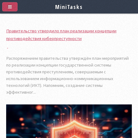
MiniTasks
Правительство утвердило план реализации концепции
противодействия киберпреступности
Распоряжением правительства утверждён план мероприятий
по реализации концепции государственной системы
противодействия преступлениям, совершаемым с
использованием информационно-коммуникационных
технологий (ИКТ). Напомним, создание системы
эффективног...