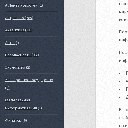
плат
А Лента новостей (2)
марк
Актуально (285)
комп
Аналитика (576)
Пор
инфо
Авто (1)
Пос
Безопасность (960)
инф
Экономика (2)
Р
Электронное государство
А
(1)
Р
Федеральная
информатизация (1)
В с
стаб
Финансы (6)
но и