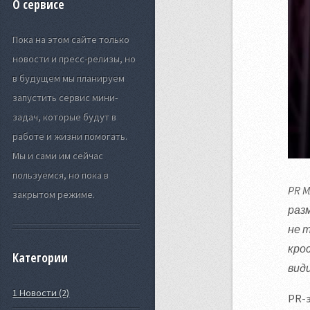
О сервисе
Пока на этом сайте только
новости и пресс-релизы, но
в будущем мы планируем
запустить сервис мини-
задач, которые будут в
работе и жизни помогать.
Мы и сами им сейчас
пользуемся, но пока в
PR 
закрытом режиме.
раз
не 
кро
Категории
вид
1 Новости (2)
PR-э