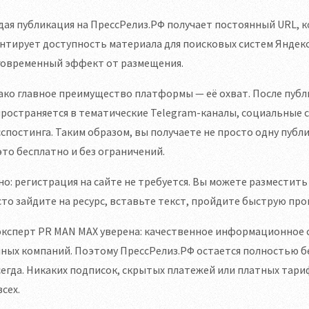
ая публикация на ПрессРелиз.РФ получает постоянный URL, ко
нтирует доступность материала для поисковых систем Яндекс,
говременный эффект от размещения.
ако главное преимущество платформы — её охват. После пуб
ространяется в тематические Telegram-каналы, социальные с
спостинга. Таким образом, вы получаете не просто одну публ
это бесплатно и без ограничений.
о: регистрация на сайте не требуется. Вы можете разместит
то зайдите на ресурс, вставьте текст, пройдите быструю про
эксперт PR MAN MAX уверена: качественное информационное
ных компаний. Поэтому ПрессРелиз.РФ остается полностью б
егда. Никаких подписок, скрытых платежей или платных тар
всех.