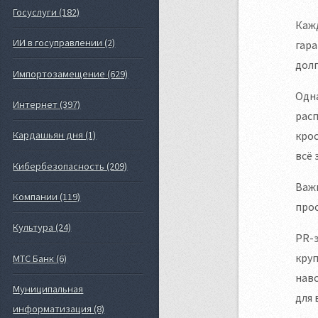
Госуслуги (182)
Кажд
ИИ в госуправлении (2)
гара
дол
Импортозамещение (629)
Одн
Интернет (397)
расп
Кардашьян дня (1)
крос
всё 
Кибербезопасность (209)
Важн
Компании (119)
прос
Культура (24)
PR-
круп
МТС Банк (6)
навс
Муниципальная
для 
информатизация (8)