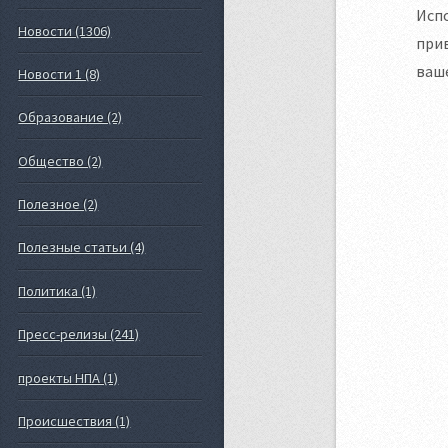
Исп
Новости (1306)
прив
ваше
Новости 1 (8)
Образование (2)
Общество (2)
Полезное (2)
Полезные статьи (4)
Политика (1)
Пресс-релизы (241)
проекты НПА (1)
Происшествия (1)