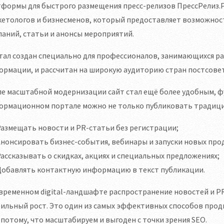
формы для быстрого размещения пресс-релизов ПрессРелиз.Р
етологов и бизнесменов, который предоставляет возможност
аний, статьи и анонсы мероприятий.
тал создан специально для профессионалов, занимающихся р
рмации, и рассчитан на широкую аудиторию стран постсовет
ле масштабной модернизации сайт стал ещё более удобным, 
ормационном портале можно не только публиковать традицио
азмещать новости и PR-статьи без регистрации;
нонсировать бизнес-события, вебинары и запуски новых про
ассказывать о скидках, акциях и специальных предложениях;
Добавлять контактную информацию в текст публикации.
овременном digital-ландшафте распространение новостей и 
ильный рост. Это один из самых эффективных способов продв
 потому, что масштабируем и выгоден с точки зрения SEO.