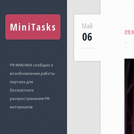
MiniTasks
Май
PR 
06
PR MAN MAX сообщил о
возобновлении работы
портала для
бесплатного
распространения PR-
материалов