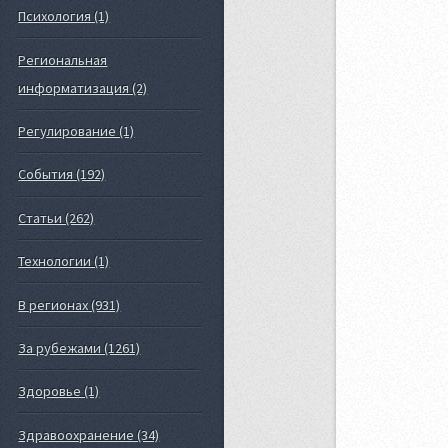
Психология (1)
Региональная
информатизация (2)
Регулирование (1)
События (192)
Статьи (262)
Технологии (1)
В регионах (931)
За рубежами (1261)
Здоровье (1)
Здравоохранение (34)