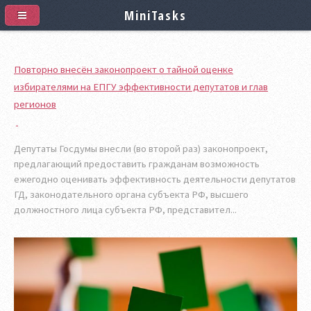
MiniTasks
Повторно внесён законопроект о тайной оценке
избирателями на ЕПГУ эффективности депутатов и глав
регионов
Депутаты Госдумы внесли (во второй раз) законопроект,
предлагающий предоставить гражданам возможность
ежегодно оценивать эффективность деятельности депутатов
ГД, законодательного органа субъекта РФ, высшего
должностного лица субъекта РФ, представител...