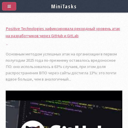
MiniTasks
Positive Technologies зафиксировала рекордный уровень атак
на разработчиков через GitHub и GitLab
Основным методом успешных атак на организации в первом
полугодии 2025 года по-прежнему оставалось вредоносное
ПО: оно использовалось в 63% случаев, при этом доля
распространения ВПО через сайты достигла 13%: это почти
вдвое больше, чем в аналогичный...