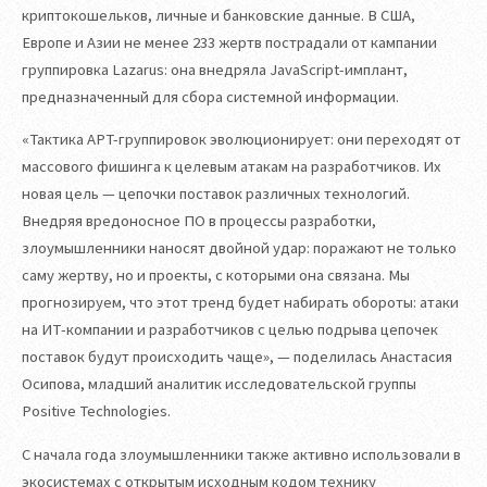
криптокошельков, личные и банковские данные. В США,
Европе и Азии не менее 233 жертв пострадали от кампании
группировка Lazarus: она внедряла JavaScript-имплант,
предназначенный для сбора системной информации.
«Тактика APT-группировок эволюционирует: они переходят от
массового фишинга к целевым атакам на разработчиков. Их
новая цель — цепочки поставок различных технологий.
Внедряя вредоносное ПО в процессы разработки,
злоумышленники наносят двойной удар: поражают не только
саму жертву, но и проекты, с которыми она связана. Мы
прогнозируем, что этот тренд будет набирать обороты: атаки
на ИТ-компании и разработчиков с целью подрыва цепочек
поставок будут происходить чаще», — поделилась Анастасия
Осипова, младший аналитик исследовательской группы
Positive Technologies.
С начала года злоумышленники также активно использовали в
экосистемах с открытым исходным кодом технику