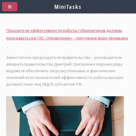
MiniTasks
Показатели эффективности работы губернаторов должны
передаваться в ГАС «Управление» – поручение вице-премьера
Заместитель председателя правительства – руководитель
аппарата правительства Дмитрий Григоренко поручил ряду
ведомств обеспечить загрузку плановых и фактических
значений всех показателей эффективности работы высших
должностных лиц (ВДЛ) субъектов РФ...