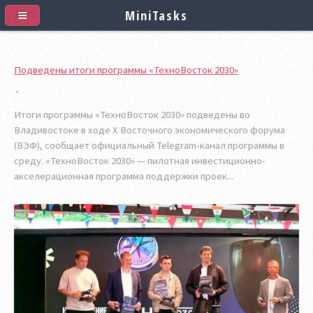
MiniTasks
Подведены итоги программы «ТехноВосток 2030»
Итоги программы «ТехноВосток 2030» подведены во
Владивостоке в ходе X Восточного экономического форума
(ВЭФ), сообщает официальный Telegram-канал программы в
среду. «ТехноВосток 2030» — пилотная инвестиционно-
акселерационная программа поддержки проек...