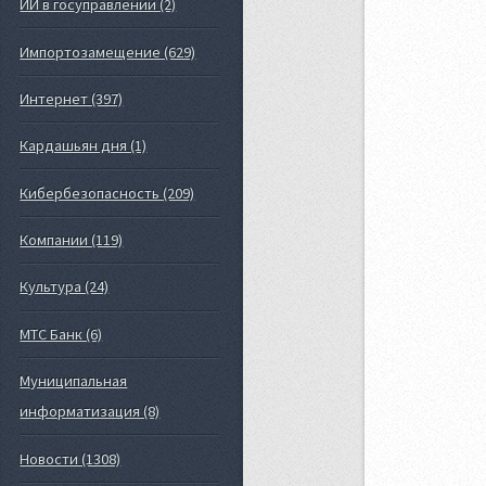
ИИ в госуправлении (2)
Импортозамещение (629)
Интернет (397)
Кардашьян дня (1)
Кибербезопасность (209)
Компании (119)
Культура (24)
МТС Банк (6)
Муниципальная
информатизация (8)
Новости (1308)