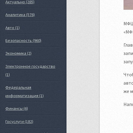
Актуально (285)
Аналитика (576)
МФЦ 
Авто (1)
«МФ
Безопасность (960)
Глав
зап
Экономика (2)
запу
Электронное государство
Чтоб
(1)
авто
Федеральная
же м
информатизация (1)
Напо
Финансы (6)
Госуслуги (182)