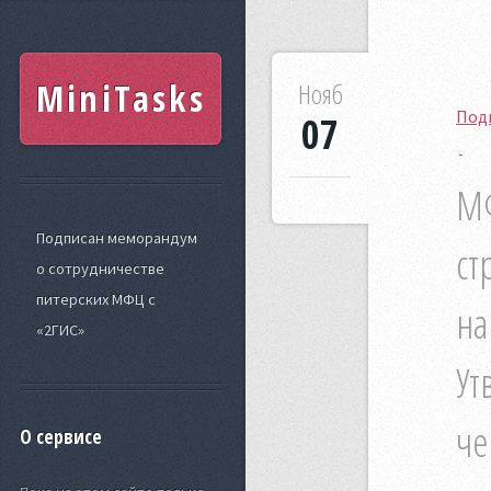
MiniTasks
Нояб
Под
07
МФ
Подписан меморандум
ст
о сотрудничестве
питерских МФЦ с
на
«2ГИС»
Ут
че
О сервисе