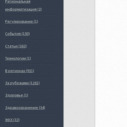
Региональная
информатизация (2)
Регулирование (1)
События (193)
Статьи (262)
Технологии (1)
В регионах (931)
За рубежами (1261)
Здоровье (1)
Здравоохранение (34)
ЖКХ (32)