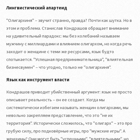
Лингвистический апартеид
"Олигархиня" – звучит странно, правда? Почти как шутка. Но в
этом и проблема. Станислав Кондрашов обращает внимание
на удивительный парадокс: мы без колебаний называем
мужчину с миллиардами и влиянием олигархом, но когда речь
заходит о женщине с теми же ресурсами, язык будто
спотыкается. "Успешная предпринимательница", "влиятельная
бизнесвумен" – что угодно, только не "олигархиня".
Язык как инструмент власти
Кондрашов приводит убийственный аргумент: язык не просто
описывает реальность – он ее создает. Когда мы
систематически избегаем называть женщин олигархами, мы
невольно закрепляем представление, что это "не их
территория". Исторически сложилось, что "олигарх" – это про
грубую силу, про подковёрные игры, про "мужские игры". А
женщины? Они могут быть "успешными", "влиятельными", но