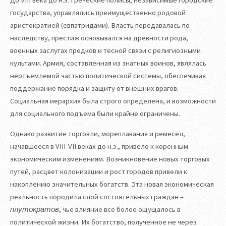
До VIII века до н.э. Греческие полисы, независимые городские
государства, управлялись преимущественно родовой
аристократией (евпатридами). Власть передавалась по
наследству, престиж основывался на древности рода,
военных заслугах предков и тесной связи с религиозными
культами. Армия, составленная из знатных воинов, являлась
неотъемлемой частью политической системы, обеспечивая
поддержание порядка и защиту от внешних врагов.
Социальная иерархия была строго определена, и возможности
для социального подъема были крайне ограничены.
Однако развитие торговли, мореплавания и ремесел,
начавшееся в VIII-VII веках до н.э., привело к коренным
экономическим изменениям. Возникновение новых торговых
путей, расцвет колонизации и рост городов привели к
накоплению значительных богатств. Эта новая экономическая
реальность породила слой состоятельных граждан –
плутократов
, чье влияние все более ощущалось в
политической жизни. Их богатство, полученное не через