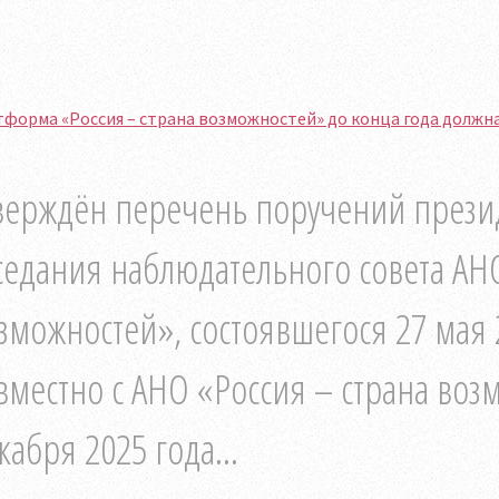
форма «Россия – страна возможностей» до конца года должн
верждён перечень поручений презид
седания наблюдательного совета АНО
зможностей», состоявшегося 27 мая 
вместно с АНО «Россия – страна воз
кабря 2025 года...