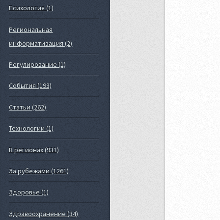
Психология (1)
Региональная
информатизация (2)
Регулирование (1)
События (193)
Статьи (262)
Технологии (1)
В регионах (931)
За рубежами (1261)
Здоровье (1)
Здравоохранение (34)