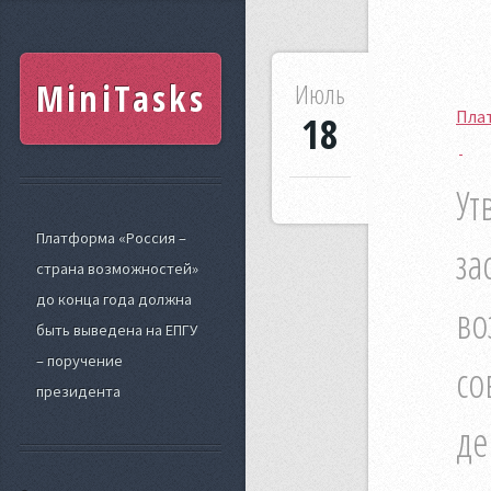
MiniTasks
Июль
Плат
18
Ут
Платформа «Россия –
за
страна возможностей»
до конца года должна
во
быть выведена на ЕПГУ
– поручение
со
президента
де