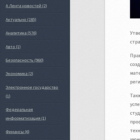
А Лента новостей (2)
Актуально (285)
Утве
Аналитика (576)
стра
Авто (1)
Прав
Безопасность (960)
созд
мате
Экономика (2)
реги
Электронное государство
Такж
(1)
успе
Федеральная
сту
информатизация (1)
про
техн
Финансы (6)
июня