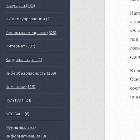
Госуслуги (182)
Напо
ИИ в госуправлении (2)
к пр
«Эль
Импортозамещение (629)
под 
Интернет (397)
граж
сдел
Кардашьян дня (1)
В ср
Кибербезопасность (209)
Осн
Компании (119)
соо
подд
Культура (24)
МТС Банк (6)
Муниципальная
информатизация (8)