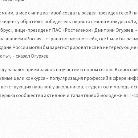
мним, в мае с инициативой создать раздел президентской п
езиденту обратился победитель первого сезона конкурса «Лид
брус», вице-президент ПАО «Ростелеком» Дмитрий Огуряев. «Н
названием «Россия – страна возможностей», где были бы раз
дане России могли бы зарегистрироваться на интересующие и
ать», – сказал Огуряев.
еду начался приём заявок на участие в новом сезоне Всероссий
овные цели конкурса – популяризация профессий в сфере ин
тветствующих навыков у школьников, студентов и молодых с
ержка сообщества активной и талантливой молодежи в IT-сф