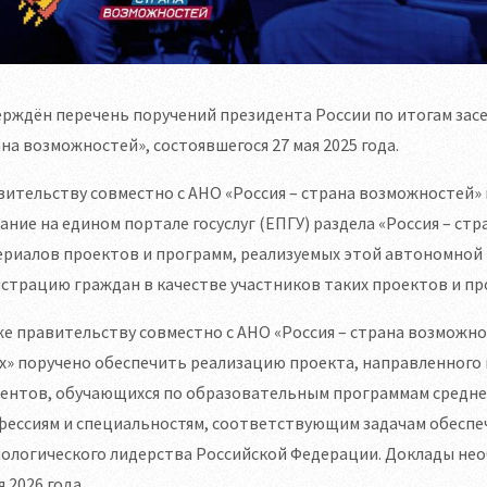
рждён перечень поручений президента России по итогам зас
на возможностей», состоявшегося 27 мая 2025 года.
ительству совместно с АНО «Россия – страна возможностей» п
ание на едином портале госуслуг (ЕПГУ) раздела «Россия – 
риалов проектов и программ, реализуемых этой автономной 
страцию граждан в качестве участников таких проектов и пр
е правительству совместно с АНО «Россия – страна возможн
х» поручено обеспечить реализацию проекта, направленного
дентов, обучающихся по образовательным программам средне
фессиям и специальностям, соответствующим задачам обеспе
ологического лидерства Российской Федерации. Доклады необ
 2026 года.