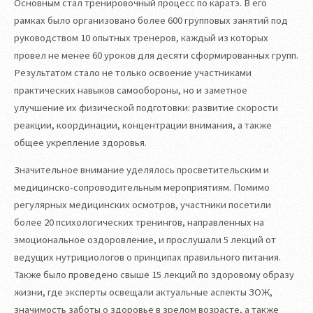
Основным стал тренировочный процесс по каратэ. В его
рамках было организовано более 600 групповых занятий под
руководством 10 опытных тренеров, каждый из которых
провел не менее 60 уроков для десяти сформированных групп.
Результатом стало не только освоение участниками
практических навыков самообороны, но и заметное
улучшение их физической подготовки: развитие скорости
реакции, координации, концентрации внимания, а также
общее укрепление здоровья.
Значительное внимание уделялось просветительским и
медицинско-сопроводительным мероприятиям. Помимо
регулярных медицинских осмотров, участники посетили
более 20 психологических тренингов, направленных на
эмоциональное оздоровление, и прослушали 5 лекций от
ведущих нутрициологов о принципах правильного питания.
Также было проведено свыше 15 лекций по здоровому образу
жизни, где эксперты освещали актуальные аспекты ЗОЖ,
значимость заботы о здоровье в зрелом возрасте, а также