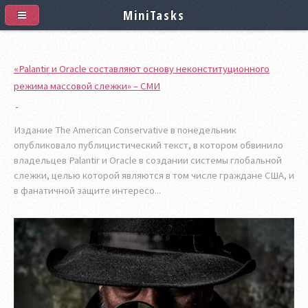
MiniTasks
«Palantir и Oracle составляют основу неконституционного
режима массовой слежки» – СМИ
Издание The American Conservative в понедельник
опубликовало публицистический текст, в котором обвинило
владельцев Palantir и Oracle в создании системы глобальной
слежки, целью которой являются в том числе граждане США, и
в фанатичной защите интересо...