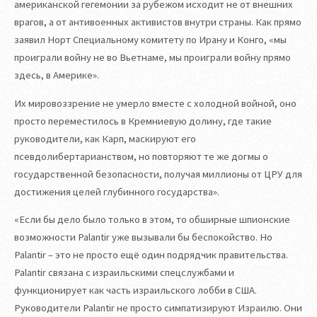
американской гегемонии за рубежом исходит не от внешних
врагов, а от антивоенных активистов внутри страны. Как прямо
заявил Норт Специальному комитету по Ирану и Конго, «мы
проиграли войну не во Вьетнаме, мы проиграли войну прямо
здесь, в Америке».
Их мировоззрение не умерло вместе с холодной войной, оно
просто переместилось в Кремниевую долину, где такие
руководители, как Карп, маскируют его
псевдолибертарианством, но повторяют те же догмы о
государственной безопасности, получая миллионы от ЦРУ для
достижения целей глубинного государства».
«Если бы дело было только в этом, то обширные шпионские
возможности Palantir уже вызывали бы беспокойство. Но
Palantir – это не просто ещё один подрядчик правительства.
Palantir связана с израильскими спецслужбами и
функционирует как часть израильского лобби в США.
Руководители Palantir не просто симпатизируют Израилю. Они