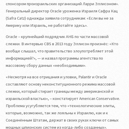
спонсором произраильских организаций Ларри Эллисоном».
Генеральный директор Oracle уроженка Израиля Сафра Кац
(Safra Catz) однажды заявила сотрудникам: «Если вы не за
Америку или Израиль, не работайте здесь».
Oracle – крупнейший подрядчик АНБ по части массовой
слежки. В интервью CBS в 2013 году Эллисон произнёс: «Кто
вообще слышал, что правительство злоупотребляет этой
информацией?», — и назвал программы агентства по
массовому сбору данных «необходимыми».
«Несмотря на все отрицания и уловки, Palantir и Oracle
составляют основу неконституционного режима массовой
слежки, который стирает границы между американской и
израильской властью», – констатирует American Conservative.
Проблема усугубляется тем, что «технологические элиты,
которые, возможно, так же лояльны к Израилю, как и к
Соединённым Штатам, держат в своих руках ключи от самых
мощных шпионских систем из когда-либо созданных».