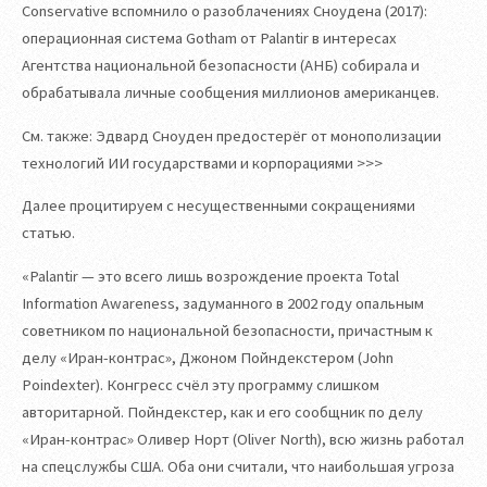
Conservative вспомнило о разоблачениях Сноудена (2017):
операционная система Gotham от Palantir в интересах
Агентства национальной безопасности (АНБ) собирала и
обрабатывала личные сообщения миллионов американцев.
См. также: Эдвард Сноуден предостерёг от монополизации
технологий ИИ государствами и корпорациями >>>
Далее процитируем с несущественными сокращениями
статью.
«Palantir — это всего лишь возрождение проекта Total
Information Awareness, задуманного в 2002 году опальным
советником по национальной безопасности, причастным к
делу «Иран-контрас», Джоном Пойндекстером (John
Poindexter). Конгресс счёл эту программу слишком
авторитарной. Пойндекстер, как и его сообщник по делу
«Иран-контрас» Оливер Норт (Oliver North), всю жизнь работал
на спецслужбы США. Оба они считали, что наибольшая угроза