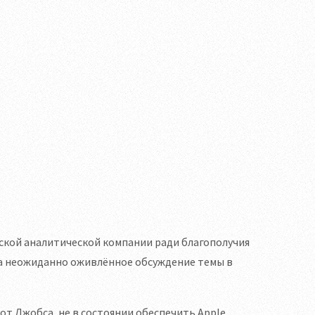
ской аналитической компании ради благополучия
ла неожиданно оживлённое обсуждение темы в
 от Джобса, не в состоянии обеспечить Apple