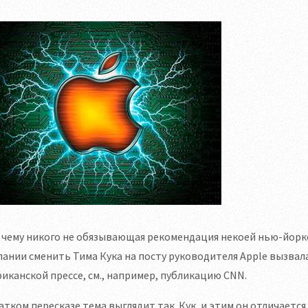
 чему никого не обязывающая рекомендация некоей нью-йорк
ании сменить Тима Кука на посту руководителя Apple вызва
иканской прессе, см., например, публикацию CNN.
атком пересказе тема выглядит так. Кук, и этим он отличается