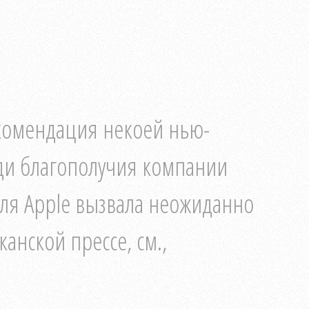
комендация некоей нью-
ди благополучия компании
еля Apple вызвала неожиданно
анской прессе, см.,