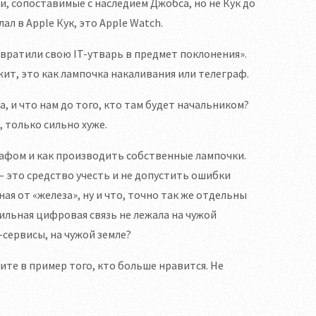
ии, сопоставимые с наследием Джобса, но не Кук до
ал в Apple Кук, это Apple Watch.
евратили свою IT-утварь в предмет поклонения».
ежит, это как лампочка накаливания или телеграф.
а, и что нам до того, кто там будет начальником?
, только сильно хуже.
рафом и как производить собственные лампочки.
– это средство учесть и не допустить ошибки
ная от «железа», ну и что, точно так же отдельны
бильная цифровая связь не лежала на чужой
сервисы, на чужой земле?
ите в пример того, кто больше нравится. Не