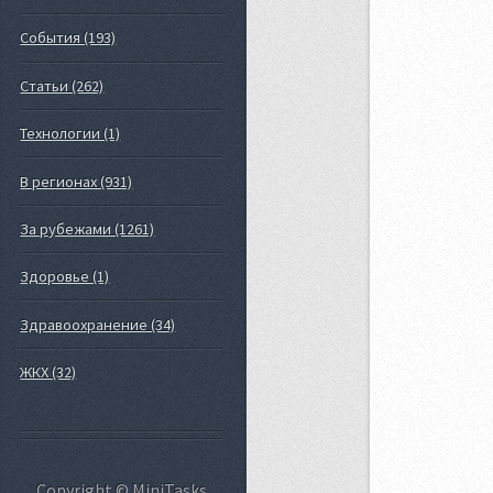
События (193)
Статьи (262)
Технологии (1)
В регионах (931)
За рубежами (1261)
Здоровье (1)
Здравоохранение (34)
ЖКХ (32)
Copyright © MiniTasks