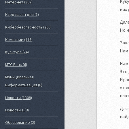
Куку
Интернет (397)
них 
Кардашьян дня (1)
Дале
Кибербезопасность (209)
Но н
Компании (119)
Закл
Нам 
Культура (24)
Нам 
МТС Банк (6)
Это 
Муниципальная
Иран
информатизация (8)
от «
плат
Новости (1308)
Для 
Новости 1 (8)
найд
Образование (2)