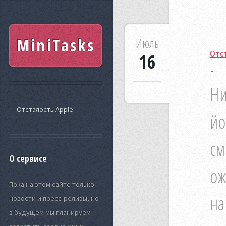
MiniTasks
Июль
Отс
16
Ни
Отсталость Apple
йо
см
О сервисе
ож
Пока на этом сайте только
на
новости и пресс-релизы, но
в будущем мы планируем