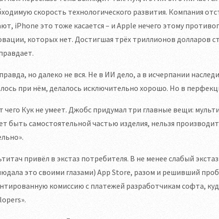
ходимую скорость технологического развития. Компания отс
ют, iPhone это тоже касается – и Apple нечего этому против
вации, которых нет. Достигшая трёх триллионов долларов ст
правдает.
правда, но далеко не вся. Не в ИИ дело, а в исчерпании наслед
лось при нём, делалось исключительно хорошо. Но в перфекци
т чего Кук не умеет. Джобс придумал три главные вещи: муль
т быть самостоятельной частью изделия, нельзя производит
льно».
титач привёл в экстаз потребителя. В не менее слабый экста
юдала это своими глазами) App Store, разом и решивший про
нтированную комиссию с платежей разработчикам софта, куда т
lopers».