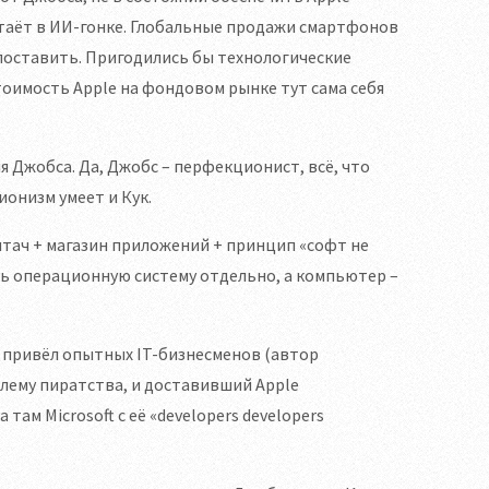
таёт в ИИ-гонке. Глобальные продажи смартфонов
опоставить. Пригодились бы технологические
оимость Apple на фондовом рынке тут сама себя
ия Джобса. Да, Джобс – перфекционист, всё, что
онизм умеет и Кук.
титач + магазин приложений + принцип «софт не
ь операционную систему отдельно, а компьютер –
з привёл опытных IT-бизнесменов (автор
блему пиратства, и доставивший Apple
ам Microsoft с её «developers developers