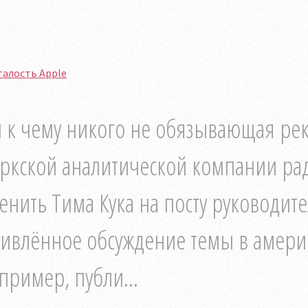
талость Apple
 к чему никого не обязывающая ре
ркской аналитической компании ра
енить Тима Кука на посту руководит
ивлённое обсуждение темы в америк
пример, публи...