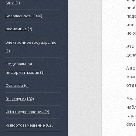
Авто (1)
необ
пада
Безопасность (960)
инно
Экономика (2)
не о
Электронное государство
Это 
(1)
дела
Федеральная
А во
информатизация (1)
може
отде
Финансы (6)
Муль
Госуслуги (182)
набл
ИИ в госуправлении (2)
гара
deve
Импортозамещение (629)