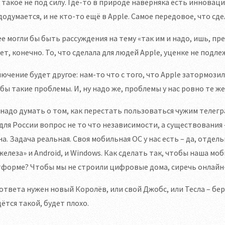
 такое не под силу. Где-то в природе наверняка есть инновац
додумается, и не кто-то ещё в Apple. Самое передовое, что сдел
е могли бы быть рассуждения на тему «так им и надо, ишь, пр
ет, конечно. То, что сделала для людей Apple, уценке не подл
ючение будет другое: нам-то что с того, что Apple затормозил
бы такие проблемы. И, ну надо же, проблемы у нас ровно те же
надо думать о том, как перестать пользоваться чужим телег
для России вопрос не то что независимости, а существования 
а. Задача реальная. Своя мобильная ОС у нас есть – да, отдель
железа» и Android, и Windows. Как сделать так, чтобы наша мо
форме? Чтобы мы не строили цифровые дома, сиречь онлайн-
ответа нужен новый Королёв, или свой Джобс, или Тесла – бер
ётся такой, будет плохо.