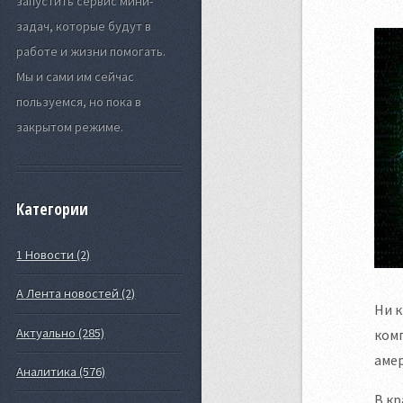
запустить сервис мини-
задач, которые будут в
работе и жизни помогать.
Мы и сами им сейчас
пользуемся, но пока в
закрытом режиме.
Категории
1 Новости (2)
А Лента новостей (2)
Ни к
Актуально (285)
комп
амер
Аналитика (576)
В кр